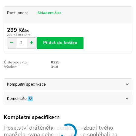
Dostupnost
Skladem 3 ks
299 Kč
/
ks
299 Kč
bez DPH
Přidat do košíku
Číslo produktu:
8323
Výrobce:
3:16
Kompletní specifikace
Komentáře
0
Kompletní specifikace
Poselství drátěného deníku povzbudí tvého
manžela, syna nebo otce, aby se spoléhali na