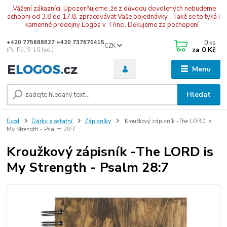
.Vážení zákazníci, Upozorňujeme ,že z důvodu dovolených nebudeme
schopni od 3.8 do 17.8. zpracovávat Vaše objednávky . Také se to tyká i
kamenné prodejny Logos v Třinci. Děkujeme za pochopení .
0
ks
+420 775688827 +420 737670415
CZK
za
0 Kč
(Po-Pá, 9-16 hod.)
Menu
Hledat
Úvod
Dárky a ostatní
Zápisníky
Kroužkový zápisník -The LORD is
My Strength - Psalm 28:7
Kroužkový zápisník -The LORD is
My Strength - Psalm 28:7