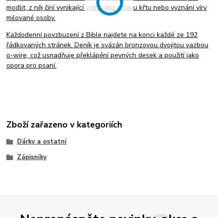
modlit, z něj činí vynikající volbu pro oslavu křtu nebo vyznání víry
milované osoby.
Každodenní povzbuzení z Bible najdete na konci každé ze 192
řádkovaných stránek. Deník je svázán bronzovou dvojitou vazbou
o-wire, což usnadňuje překlápění pevných desek a použití jako
opora pro psaní.
Zboží zařazeno v kategoriích
Dárky a ostatní
Zápisníky