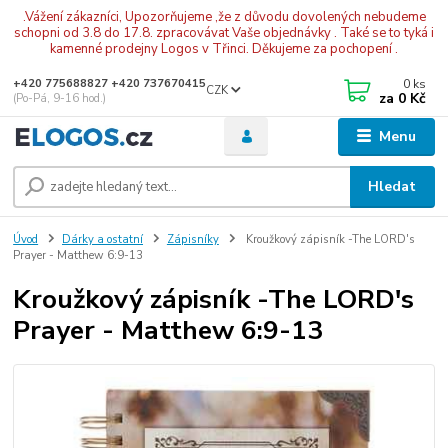
.Vážení zákazníci, Upozorňujeme ,že z důvodu dovolených nebudeme
schopni od 3.8 do 17.8. zpracovávat Vaše objednávky . Také se to tyká i
kamenné prodejny Logos v Třinci. Děkujeme za pochopení .
0
ks
+420 775688827 +420 737670415
CZK
za
0 Kč
(Po-Pá, 9-16 hod.)
Menu
Hledat
Úvod
Dárky a ostatní
Zápisníky
Kroužkový zápisník -The LORD's
Prayer - Matthew 6:9-13
Kroužkový zápisník -The LORD's
Prayer - Matthew 6:9-13