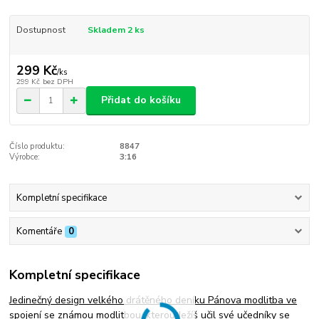
Dostupnost
Skladem 2 ks
299 Kč
/
ks
299 Kč
bez DPH
Přidat do košíku
Číslo produktu:
8847
Výrobce:
3:16
Kompletní specifikace
Komentáře
0
Kompletní specifikace
Jedinečný design velkého drátěného deníku Pánova modlitba ve
spojení se známou modlitbou, kterou Ježíš učil své učedníky se