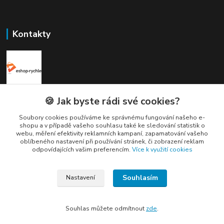
Kontakty
Elogos
🍪 Jak byste rádi své cookies?
Soubory cookies používáme ke správnému fungování našeho e-
Petr Nedvídek
shopu a v případě vašeho souhlasu také ke sledování statistik o
+420 775688827 +420 737670415
webu, měření efektivity reklamních kampaní, zapamatování vašeho
(Po-Pá, 9-16 hod.)
oblíbeného nastavení při používání stránek, či zobrazení reklam
odpovídajících vašim preferencím.
Více k využití cookies
info@elogos.cz
Souhlasím
Nastavení
Souhlas můžete odmítnout
zde
.
Vytvořeno na
Eshop-rychle.cz