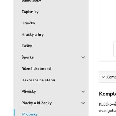
Samolepky
Zápisníky
Hrníčky
Hračky a hry
Tašky
Šperky
Různé drobnosti
Kompl
Dekorace na stěnu
Přivěšky
Komple
Placky a klíčenky
Kuličkové
evangelia
Propisky