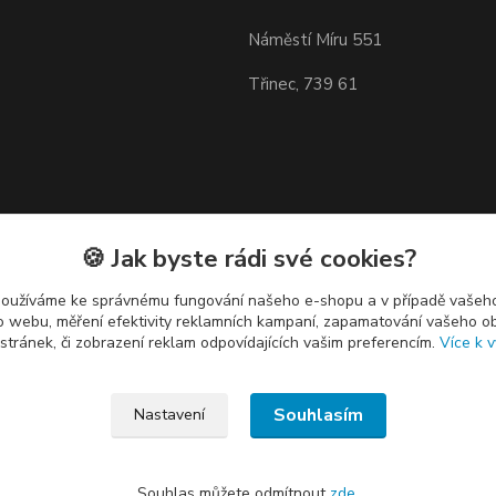
Náměstí Míru 551
Třinec, 739 61
🍪 Jak byste rádi své cookies?
používáme ke správnému fungování našeho e-shopu a v případě vašeho
k o webu, měření efektivity reklamních kampaní, zapamatování vašeho o
 stránek, či zobrazení reklam odpovídajících vašim preferencím.
Více k v
Souhlasím
Nastavení
Souhlas můžete odmítnout
zde
.