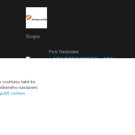
Elogos
Petr Nedvídek
+420 775688827 +420
737670415
(Po-Pá, 9-16 hod.)
 souhlasu také ke
blíbeného nastavení
info@elogos.cz
yužití cookies
Vytvořeno na
Eshop-rychle.cz