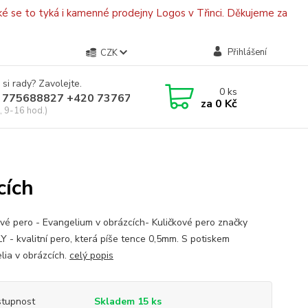
é se to tyká i kamenné prodejny Logos v Třinci. Děkujeme za
Přihlášení
CZK
 si rady? Zavolejte.
0
ks
 775688827 +420 737670415
za
0 Kč
, 9-16 hod.)
cích
ové pero - Evangelium v obrázcích- Kuličkové pero značky
Y - kvalitní pero, která píše tence 0,5mm. S potiskem
lia v obrázcích.
celý popis
tupnost
Skladem 15 ks