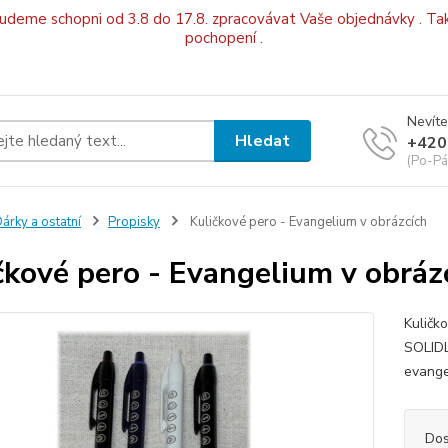
budeme schopni od 3.8 do 17.8. zpracovávat Vaše objednávky . Tak
pochopení .
Nevíte
Hledat
+420
(Po-Pá
árky a ostatní
Propisky
Kuličkové pero - Evangelium v obrázcích
čkové pero - Evangelium v obráz
Kuličk
SOLIDL
evange
Dos