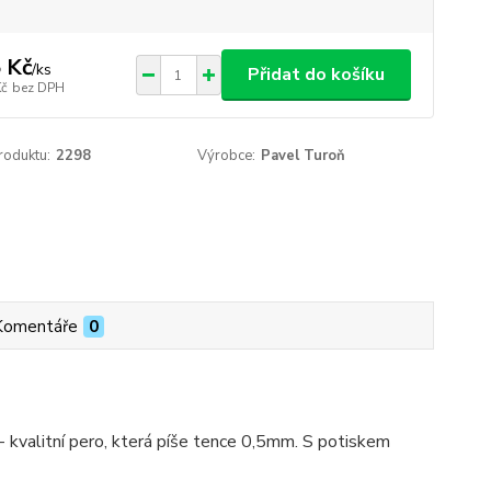
 Kč
/
ks
Přidat do košíku
Kč
bez DPH
roduktu:
2298
Výrobce:
Pavel Turoň
Komentáře
0
 kvalitní pero, která píše tence 0,5mm. S potiskem