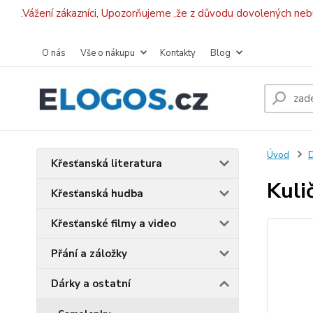
.Vážení zákazníci, Upozorňujeme ,že z důvodu dovolených ne
O nás
Vše o nákupu
Kontakty
Blog
Úvod
D
Křesťanská literatura
Kuli
Křesťanská hudba
Křesťanské filmy a video
Přání a záložky
Dárky a ostatní