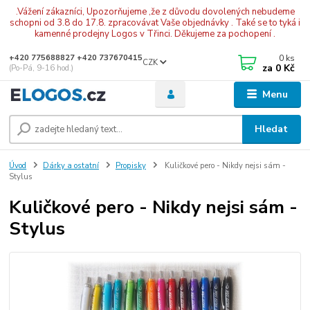
.Vážení zákazníci, Upozorňujeme ,že z důvodu dovolených nebudeme
schopni od 3.8 do 17.8. zpracovávat Vaše objednávky . Také se to tyká i
kamenné prodejny Logos v Třinci. Děkujeme za pochopení .
0
ks
+420 775688827 +420 737670415
CZK
za
0 Kč
(Po-Pá, 9-16 hod.)
Menu
Hledat
Úvod
Dárky a ostatní
Propisky
Kuličkové pero - Nikdy nejsi sám -
Stylus
Kuličkové pero - Nikdy nejsi sám -
Stylus