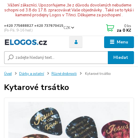
.Vážení zákazníci, Upozorňujeme ,že z důvodu dovolených nebudeme
schopni od 3.8 do 17.8. zpracovávat Vaše objednávky . Také se to tyká i
kamenné prodejny Logos v Třinci. Děkujeme za pochopení .
0
ks
+420 775688827 +420 737670415
CZK
za
0 Kč
(Po-Pá, 9-16 hod.)
Menu
Hledat
Úvod
Dárky a ostatní
Různé drobnosti
Kytarové trsátko
Kytarové trsátko