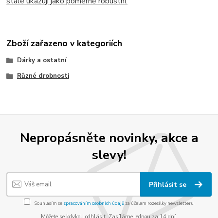
stále ukazují jako poměrně robustní.
Zboží zařazeno v kategoriích
Dárky a ostatní
Různé drobnosti
Nepropásněte novinky, akce a
slevy!
Přihlásit se
Souhlasím se
zpracováním osobních údajů
za účelem rozesílky newsletteru.
Můžete se kdykoli odhlásit. Zasíláme jednou za 14 dní.