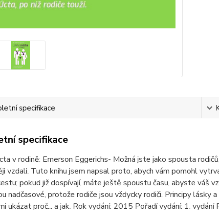
etní specifikace
tní specifikace
cta v rodině: Emerson Eggerichs- Možná jste jako spousta rodičů,
ěji vzdali. Tuto knihu jsem napsal proto, abych vám pomohl vytr
estu; pokud již dospívají, máte ještě spoustu času, abyste váš vz
ou nadčasové, protože rodiče jsou vždycky rodiči. Principy lásky 
i ukázat proč... a jak. Rok vydání: 2015 Pořadí vydání: 1. vydá