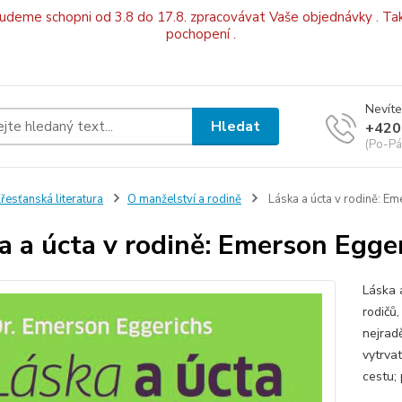
budeme schopni od 3.8 do 17.8. zpracovávat Vaše objednávky . Tak
pochopení .
Nevíte
Hledat
+420
(Po-Pá
řesťanská literatura
O manželství a rodině
Láska a úcta v rodině: E
a a úcta v rodině: Emerson Egge
Láska 
rodičů,
nejrad
vytrva
cestu; 