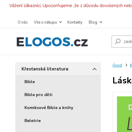
.Vážení zákazníci, Upozorňujeme ,že z důvodu dovolených ne
O nás
Vše o nákupu
Kontakty
Blog
Úvod
K
Křesťanská literatura
Lásk
Bible
Bible pro děti
Komiksové Bible a knihy
Beletrie