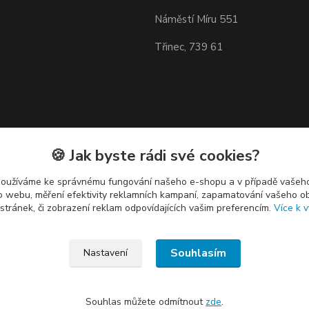
Náměstí Míru 551
Třinec, 739 61
🍪 Jak byste rádi své cookies?
používáme ke správnému fungování našeho e-shopu a v případě vašeho
k o webu, měření efektivity reklamních kampaní, zapamatování vašeho o
 stránek, či zobrazení reklam odpovídajících vašim preferencím.
Více k v
Souhlasím
Nastavení
Souhlas můžete odmítnout
zde
.