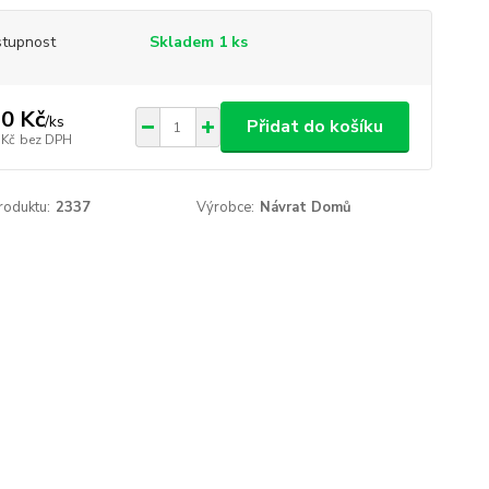
tupnost
Skladem 1 ks
0 Kč
/
ks
Přidat do košíku
 Kč
bez DPH
roduktu:
2337
Výrobce:
Návrat Domů