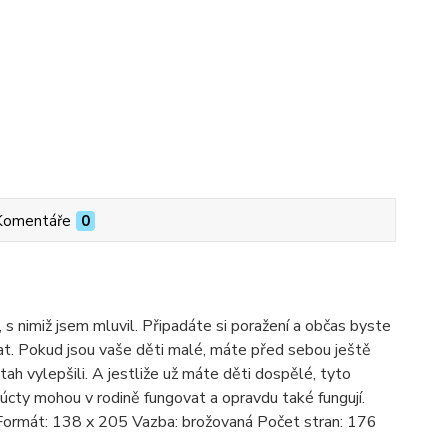
Komentáře
0
 s nimiž jsem mluvil. Připadáte si poražení a občas byste
vat. Pokud jsou vaše děti malé, máte před sebou ještě
tah vylepšili. A jestliže už máte děti dospělé, tyto
a úcty mohou v rodině fungovat a opravdu také fungují.
ní Formát: 138 x 205 Vazba: brožovaná Počet stran: 176