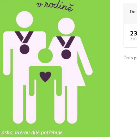
Dos
23
230
Číslo p