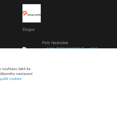
Elogos
Petr Nedvídek
+420 775688827 +420
737670415
(Po-Pá, 9-16 hod.)
 souhlasu také ke
blíbeného nastavení
info@elogos.cz
yužití cookies
Vytvořeno na
Eshop-rychle.cz