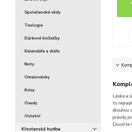
Společenské vědy
Teologie
Dárkové knížečky
Kalendáře a diáře
Noty
Kompl
Omalovánky
Komple
Kvízy
Láska a ú
to nejrad
Osudy
dlouhou c
Ostatní
pravdy js
Dovolte m
Křesťanská hudba