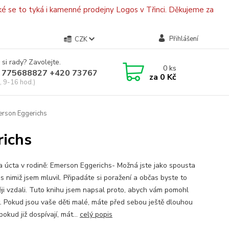
é se to tyká i kamenné prodejny Logos v Třinci. Děkujeme za
Přihlášení
CZK
 si rady? Zavolejte.
0
ks
 775688827 +420 737670415
za
0 Kč
, 9-16 hod.)
merson Eggerichs
richs
a úcta v rodině: Emerson Eggerichs- Možná jste jako spousta
 s nimiž jsem mluvil. Připadáte si poražení a občas byste to
ěji vzdali. Tuto knihu jsem napsal proto, abych vám pomohl
t. Pokud jsou vaše děti malé, máte před sebou ještě dlouhou
pokud již dospívají, mát...
celý popis