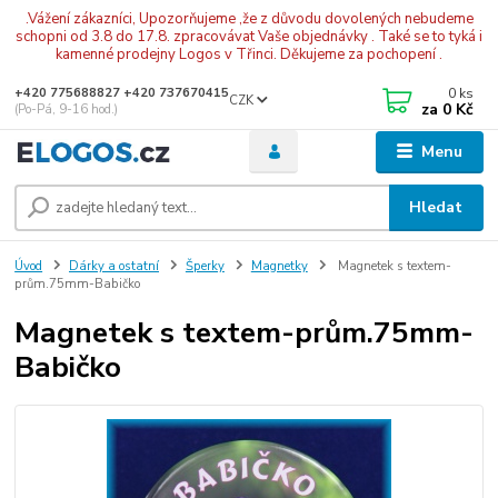
.Vážení zákazníci, Upozorňujeme ,že z důvodu dovolených nebudeme
schopni od 3.8 do 17.8. zpracovávat Vaše objednávky . Také se to tyká i
kamenné prodejny Logos v Třinci. Děkujeme za pochopení .
0
ks
+420 775688827 +420 737670415
CZK
za
0 Kč
(Po-Pá, 9-16 hod.)
Menu
Hledat
Úvod
Dárky a ostatní
Šperky
Magnetky
Magnetek s textem-
prům.75mm-Babičko
Magnetek s textem-prům.75mm-
Babičko