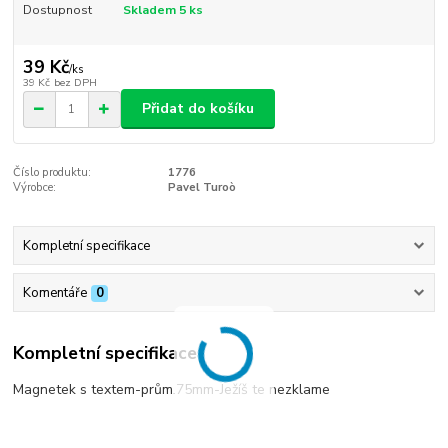
Dostupnost
Skladem 5 ks
39 Kč
/
ks
39 Kč
bez DPH
Přidat do košíku
Číslo produktu:
1776
Výrobce:
Pavel Turoò
Kompletní specifikace
Komentáře
0
Kompletní specifikace
Magnetek s textem-prům.75mm-Ježíš te nezklame