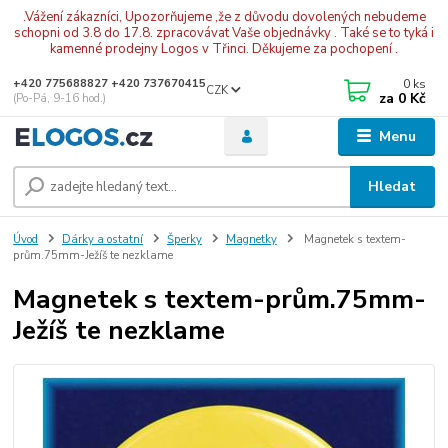
.Vážení zákazníci, Upozorňujeme ,že z důvodu dovolených nebudeme
schopni od 3.8 do 17.8. zpracovávat Vaše objednávky . Také se to tyká i
kamenné prodejny Logos v Třinci. Děkujeme za pochopení .
0
ks
+420 775688827 +420 737670415
CZK
za
0 Kč
(Po-Pá, 9-16 hod.)
Menu
Hledat
Úvod
Dárky a ostatní
Šperky
Magnetky
Magnetek s textem-
prům.75mm-Ježíš te nezklame
Magnetek s textem-prům.75mm-
Ježíš te nezklame