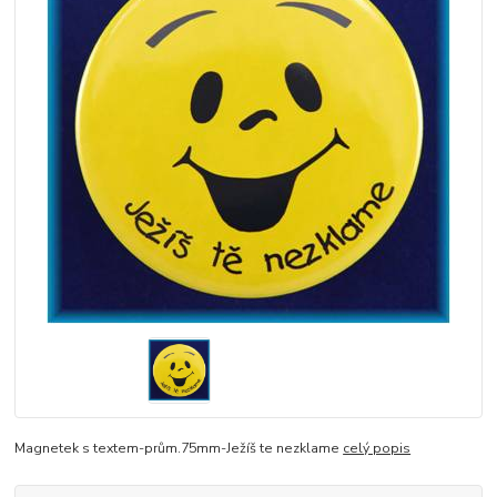
Magnetek s textem-prům.75mm-Ježíš te nezklame
celý popis