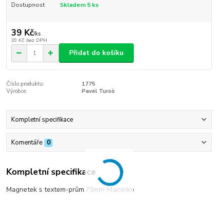
Dostupnost
Skladem 5 ks
39 Kč
/
ks
39 Kč
bez DPH
Přidat do košíku
Číslo produktu:
1775
Výrobce:
Pavel Turoò
Kompletní specifikace
Komentáře
0
Kompletní specifikace
Magnetek s textem-prům.75mm-Maminko