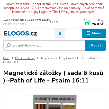
.Vážení zákazníci, Upozorňujeme ,že z důvodu dovolených nebudeme
schopni od 3.8 do 17.8. zpracovávat Vaše objednávky . Také se to tyká i
kamenné prodejny Logos v Třinci. Děkujeme za pochopení .
0
ks
+420 775688827 +420 737670415
CZK
za
0 Kč
(Po-Pá, 9-16 hod.)
Menu
Hledat
Úvod
Přání a záložky
Magnetické záložky ( sada 6 kusů ) -Path of Life -
Psalm 16:11
Magnetické záložky ( sada 6 kusů
) -Path of Life - Psalm 16:11