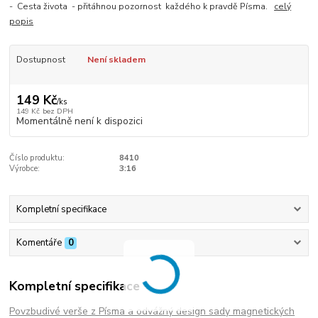
- Cesta života - přitáhnou pozornost každého k pravdě Písma.
celý
popis
Dostupnost
Není skladem
149 Kč
/
ks
149 Kč
bez DPH
Momentálně není k dispozici
Číslo produktu:
8410
Výrobce:
3:16
Kompletní specifikace
Komentáře
0
Kompletní specifikace
Povzbudivé verše z Písma a odvážný design sady magnetických