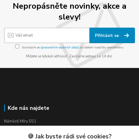
Nepropásněte novinky, akce a
slevy!
Přihlásit se
Souhlasím se
zpracováním osobních údajů
za účelem rozesílky newsletteru.
Můžete se kdykoli odhlásit. Zasíláme jednou za 14 dní.
Kde nás najdete
Náměstí Míru 551
Třinec, 739 61
🍪 Jak byste rádi své cookies?