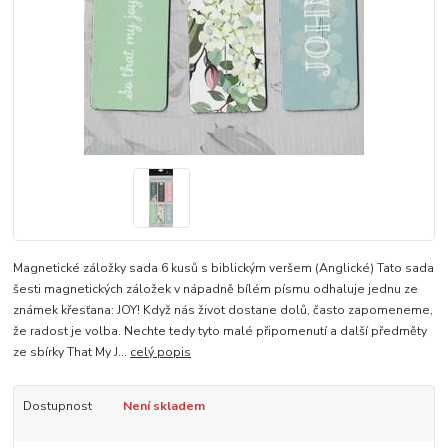
Magnetické záložky sada 6 kusů s biblickým veršem (Anglické) Tato sada
šesti magnetických záložek v nápadně bílém písmu odhaluje jednu ze
známek křesťana: JOY! Když nás život dostane dolů, často zapomeneme,
že radost je volba. Nechte tedy tyto malé připomenutí a další předměty
ze sbírky That My J...
celý popis
Dostupnost
Není skladem