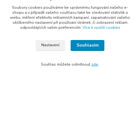
Soubory cookies používáme ke správnému fungování našeho e-
shopu a v případě vašeho souhlasu také ke sledování statistik o
webu, měření efektivity reklamních kampaní, zapamatování vašeho
oblíbeného nastavení při používání stránek, či zobrazení reklam
Kontakty
odpovídajících vašim preferencím.
Více k využití cookies
Souhlasím
Nastavení
Souhlas můžete odmítnout
zde
.
Elogos
Petr Nedvídek
+420 775688827 +420 737670415
(Po-Pá, 9-16 hod.)
info@elogos.cz
Vytvořeno na
Eshop-rychle.cz