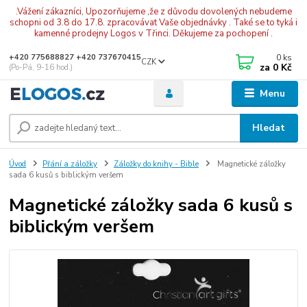
.Vážení zákazníci, Upozorňujeme ,že z důvodu dovolených nebudeme
schopni od 3.8 do 17.8. zpracovávat Vaše objednávky . Také se to tyká i
kamenné prodejny Logos v Třinci. Děkujeme za pochopení .
0
ks
+420 775688827 +420 737670415
CZK
za
0 Kč
(Po-Pá, 9-16 hod.)
Menu
Hledat
Úvod
Přání a záložky
Záložky do knihy - Bible
Magnetické záložky
sada 6 kusů s biblickým veršem
Magnetické záložky sada 6 kusů s
biblickým veršem