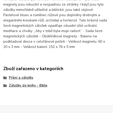
magnety jsou robustní a nespadnou ze stránky. I když jsou tyto
záložky mimořádně užitečné a biblické, jsou také stylové.
Pastelové blues a ruměnec růžové jsou doplněny drobnými a
elegantními kresbami růží, orchidejí a hortenzií. Tato krásná sada
šesti magnetických záložek vyjadřuje zásadní účel uctívání,
meditace a chvály: „Aby v tobě byla moje radost.“ - Sada šesti
magnetických záložek - Obdélníkové magnety - Baleno na
podkladové desce v celofánové pečeti - Velikost magnetu: 60 x
20 x 3 mm - Velikost balení: 152 x 76 x 5 mm
Zboží zařazeno v kategoriích
Přání a záložky
Záložky do knihy - Bible