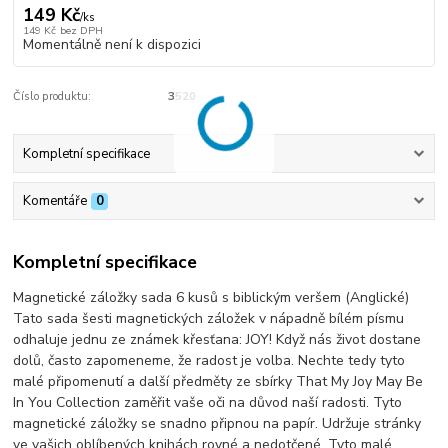
149 Kč
/
ks
149 Kč
bez DPH
Momentálně není k dispozici
Číslo produktu:
3520
Kompletní specifikace
Komentáře
0
Kompletní specifikace
Magnetické záložky sada 6 kusů s biblickým veršem (Anglické)
Tato sada šesti magnetických záložek v nápadně bílém písmu
odhaluje jednu ze známek křesťana: JOY! Když nás život dostane
dolů, často zapomeneme, že radost je volba. Nechte tedy tyto
malé připomenutí a další předměty ze sbírky That My Joy May Be
In You Collection zaměřit vaše oči na důvod naší radosti. Tyto
magnetické záložky se snadno připnou na papír. Udržuje stránky
ve vašich oblíbených knihách rovné a nedotčené. Tyto malé