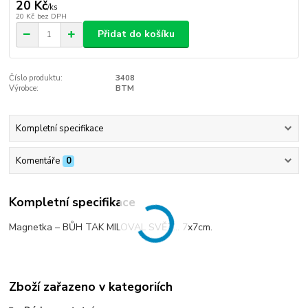
20 Kč
/
ks
20 Kč
bez DPH
Přidat do košíku
Číslo produktu:
3408
Výrobce:
BTM
Kompletní specifikace
Komentáře
0
Kompletní specifikace
Magnetka – BŮH TAK MILOVAL SVĚT… 7x7cm.
Zboží zařazeno v kategoriích