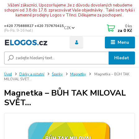
.Vážení zákazníci, Upozorňujeme ,že z důvodu dovolených nebudeme
schopni od 3.8 do 17.8. zpracovávat Vaše objednávky . Také se to tyká i
kamenné prodejny Logos v Třinci. Děkujeme za pochopení .
0
ks
+420 775688827 +420 737670415
CZK
za
0 Kč
(Po-Pá, 9-16 hod.)
Menu
Hledat
Úvod
Dárky a ostatní
Šperky
Magnetky
Magnetka – BŮH TAK
MILOVAL SVĚT…
Magnetka – BŮH TAK MILOVAL
SVĚT…