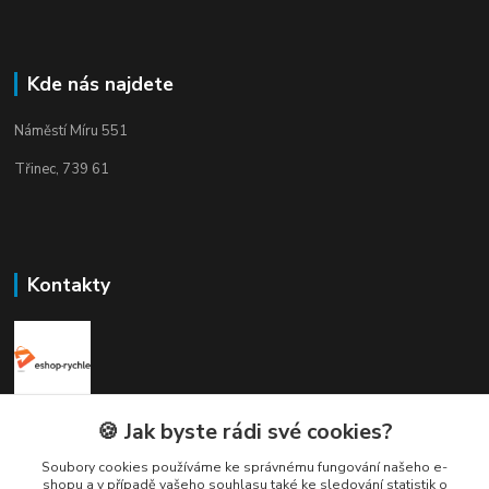
Kde nás najdete
Náměstí Míru 551
Třinec, 739 61
Kontakty
Elogos
🍪 Jak byste rádi své cookies?
Soubory cookies používáme ke správnému fungování našeho e-
Petr Nedvídek
shopu a v případě vašeho souhlasu také ke sledování statistik o