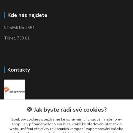
Kde nás najdete
Náměstí Míru 551
Třinec, 739 61
Kontakty
Elogos
🍪 Jak byste rádi své cookies?
Soubory cookies používáme ke správnému fungování našeho e-
Petr Nedvídek
shopu a v případě vašeho souhlasu také ke sledování statistik o
+420 775688827 +420 737670415
webu, měření efektivity reklamních kampaní, zapamatování vašeho