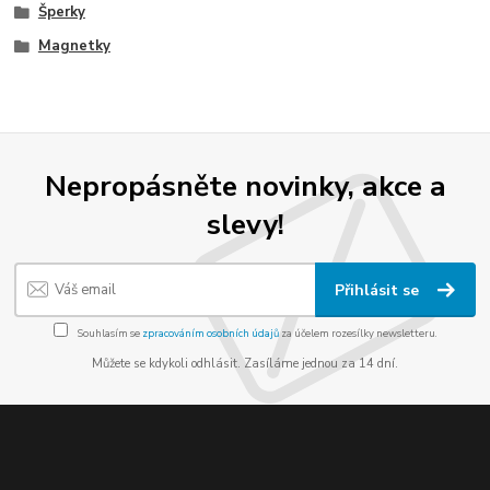
Šperky
Magnetky
Nepropásněte novinky, akce a
slevy!
Přihlásit se
Souhlasím se
zpracováním osobních údajů
za účelem rozesílky newsletteru.
Můžete se kdykoli odhlásit. Zasíláme jednou za 14 dní.