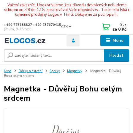
.Vážení zákazníci, Upozorňujeme ,že z důvodu dovolených nebudeme
schopni od 3.8 do 17.8. zpracovávat Vaše objednávky . Také se to tyká i
kamenné prodejny Logos v Třinci. Děkujeme za pochopení .
0
ks
+420 775688827 +420 737670415
CZK
za
0 Kč
(Po-Pá, 9-16 hod.)
Menu
Hledat
Úvod
Dárky a ostatní
Šperky
Magnetky
Magnetka - Důvěřuj
Bohu celým srdcem
Magnetka - Důvěřuj Bohu celým
srdcem