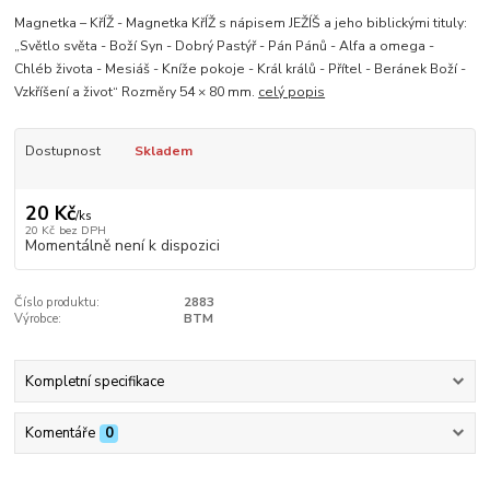
Magnetka – KřÍŽ - Magnetka KřÍŽ s nápisem JEŽÍŠ a jeho biblickými tituly:
„Světlo světa - Boží Syn - Dobrý Pastýř - Pán Pánů - Alfa a omega -
Chléb života - Mesiáš - Kníže pokoje - Král králů - Přítel - Beránek Boží -
Vzkříšení a život“ Rozměry 54 × 80 mm.
celý popis
Dostupnost
Skladem
20 Kč
/
ks
20 Kč
bez DPH
Momentálně není k dispozici
Číslo produktu:
2883
Výrobce:
BTM
Kompletní specifikace
Komentáře
0