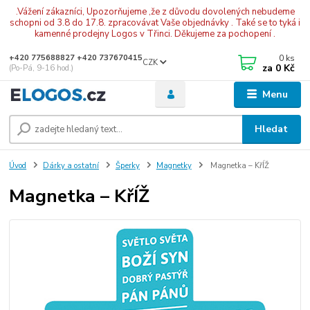
.Vážení zákazníci, Upozorňujeme ,že z důvodu dovolených nebudeme
schopni od 3.8 do 17.8. zpracovávat Vaše objednávky . Také se to tyká i
kamenné prodejny Logos v Třinci. Děkujeme za pochopení .
0
ks
+420 775688827 +420 737670415
CZK
za
0 Kč
(Po-Pá, 9-16 hod.)
Menu
Hledat
Úvod
Dárky a ostatní
Šperky
Magnetky
Magnetka – KřÍŽ
Magnetka – KřÍŽ