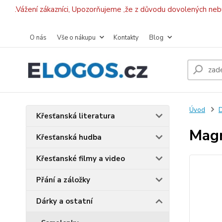
.Vážení zákazníci, Upozorňujeme ,že z důvodu dovolených ne
O nás
Vše o nákupu
Kontakty
Blog
Úvod
D
Křesťanská literatura
Magn
Křesťanská hudba
Křesťanské filmy a video
Přání a záložky
Dárky a ostatní