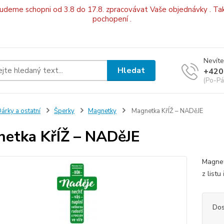
budeme schopni od 3.8 do 17.8. zpracovávat Vaše objednávky . Tak
pochopení .
Nevíte
Hledat
+420
(Po-Pá
árky a ostatní
Šperky
Magnetky
Magnetka KřÍŽ – NADěJE
etka KřÍŽ – NADěJE
Magnet
z list
Dos