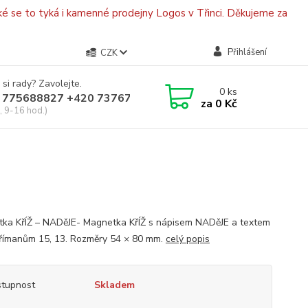
é se to tyká i kamenné prodejny Logos v Třinci. Děkujeme za
Přihlášení
CZK
 si rady? Zavolejte.
0
ks
 775688827 +420 737670415
za
0 Kč
, 9-16 hod.)
ka KřÍŽ – NADěJE- Magnetka KřÍŽ s nápisem NADěJE a textem
u římanům 15, 13. Rozměry 54 × 80 mm.
celý popis
tupnost
Skladem