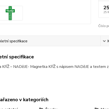
25
25 
Číslo p
etní specifikace
tní specifikace
 KřÍŽ – NADěJE- Magnetka KřÍŽ s nápisem NADěJE a textem z 
zařazeno v kategoriích