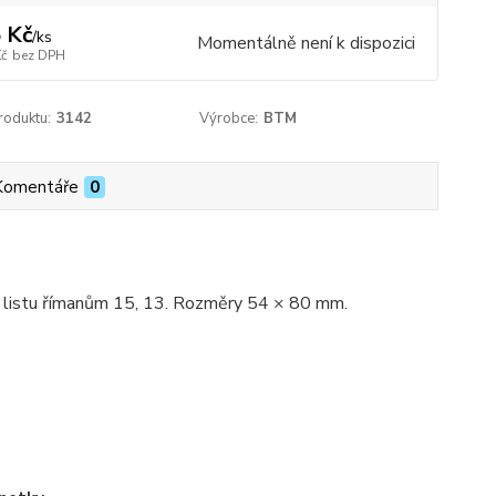
 Kč
/
ks
Momentálně není k dispozici
Kč
bez DPH
roduktu:
3142
Výrobce:
BTM
Komentáře
0
listu římanům 15, 13. Rozměry 54 × 80 mm.