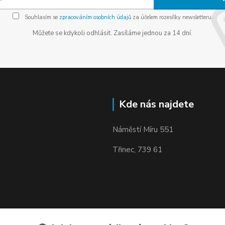
Souhlasím se
zpracováním osobních údajů
za účelem rozesílky newsletteru.
Můžete se kdykoli odhlásit. Zasíláme jednou za 14 dní.
Kde nás najdete
Náměstí Míru 551
Třinec, 739 61