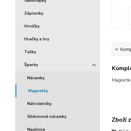
Samolepky
Zápisníky
Hrníčky
Hračky a hry
Kompl
Tašky
Šperky
Komple
Náramky
Magnetka
Magnetky
Náhrdelníky
Silikonové náramky
Zboží 
Naušnice