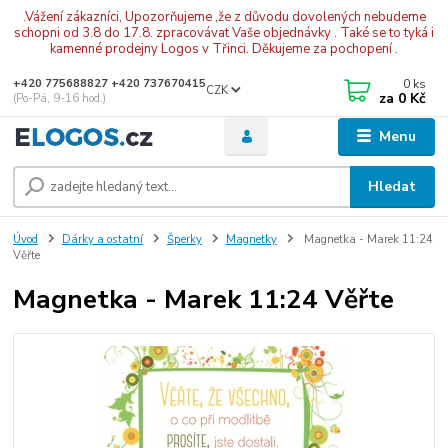
.Vážení zákazníci, Upozorňujeme ,že z důvodu dovolených nebudeme
schopni od 3.8 do 17.8. zpracovávat Vaše objednávky . Také se to tyká i
kamenné prodejny Logos v Třinci. Děkujeme za pochopení .
0
ks
+420 775688827 +420 737670415
CZK
za
0 Kč
(Po-Pá, 9-16 hod.)
Menu
Hledat
Úvod
Dárky a ostatní
Šperky
Magnetky
Magnetka - Marek 11:24
Věřte
Magnetka - Marek 11:24 Věřte