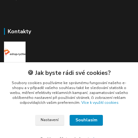
Kontakty
Elogos
🍪 Jak byste rádi své cookies?
Soubory cookies používáme ke správnému fungování našeho e-
Petr Nedvídek
shopu a v případě vašeho souhlasu také ke sledování statistik o
+420 775688827 +420 737670415
webu, měření efektivity reklamních kampaní, zapamatování vašeho
(Po-Pá, 9-16 hod.)
oblíbeného nastavení při používání stránek, či zobrazení reklam
odpovídajících vašim preferencím.
Více k využití cookies
info@elogos.cz
Souhlasím
Nastavení