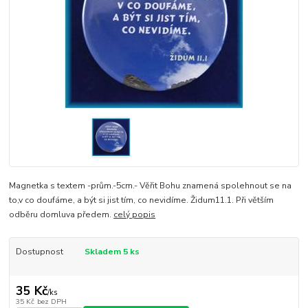
Magnetka s textem -prům.-5cm.- Věřit Bohu znamená spolehnout se na
to,v co doufáme, a být si jist tím, co nevidíme. Židum11.1. Při větším
odběru domluva předem.
celý popis
Dostupnost
Skladem 5 ks
35 Kč
/
ks
35 Kč
bez DPH