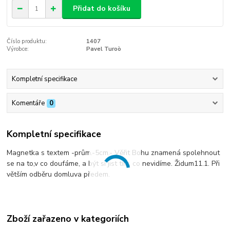
Přidat do košíku
Číslo produktu:
1407
Výrobce:
Pavel Turoò
Kompletní specifikace
Komentáře
0
Kompletní specifikace
Magnetka s textem -prům.-5cm.- Věřit Bohu znamená spolehnout
se na to,v co doufáme, a být si jist tím, co nevidíme. Židum11.1. Při
větším odběru domluva předem.
Zboží zařazeno v kategoriích