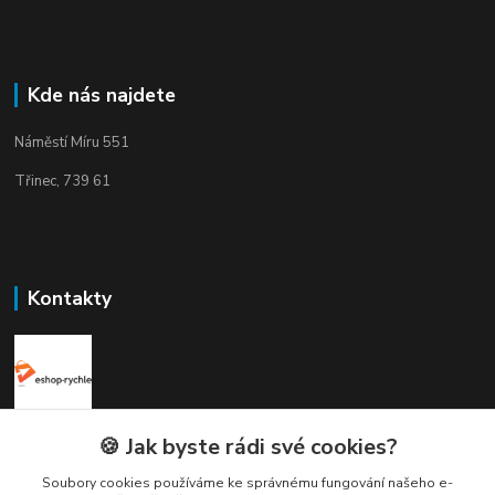
Kde nás najdete
Náměstí Míru 551
Třinec, 739 61
Kontakty
Elogos
🍪 Jak byste rádi své cookies?
Soubory cookies používáme ke správnému fungování našeho e-
Petr Nedvídek