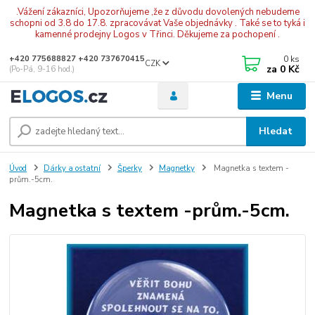
.Vážení zákazníci, Upozorňujeme ,že z důvodu dovolených nebudeme
schopni od 3.8 do 17.8. zpracovávat Vaše objednávky . Také se to tyká i
kamenné prodejny Logos v Třinci. Děkujeme za pochopení .
0
ks
+420 775688827 +420 737670415
CZK
za
0 Kč
(Po-Pá, 9-16 hod.)
Menu
Hledat
Úvod
Dárky a ostatní
Šperky
Magnetky
Magnetka s textem -
prům.-5cm.
Magnetka s textem -prům.-5cm.