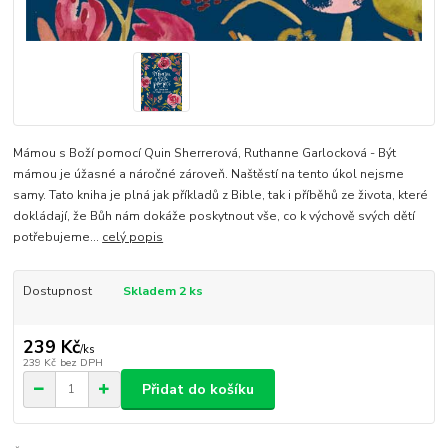
Mámou s Boží pomocí Quin Sherrerová, Ruthanne Garlocková - Být
mámou je úžasné a náročné zároveň. Naštěstí na tento úkol nejsme
samy. Tato kniha je plná jak příkladů z Bible, tak i příběhů ze života, které
dokládají, že Bůh nám dokáže poskytnout vše, co k výchově svých dětí
potřebujeme...
celý popis
Dostupnost
Skladem 2 ks
239 Kč
/
ks
239 Kč
bez DPH
Přidat do košíku