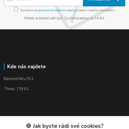
Souhlasím se
zpracováním osobních údajů
za účelem rozesílky newsletteru.
Můžete se kdykoli odhlásit. Zasíláme jednou za 14 dní.
Kde nás najdete
Náměstí Míru 551
Třinec, 739 61
Kontakty
🍪 Jak byste rádi své cookies?