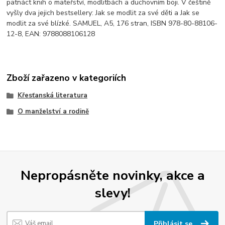
patnáct knih o mateřství, modlitbách a duchovním boji. V češtině
vyšly dva jejich bestsellery: Jak se modlit za své děti a Jak se
modlit za své blízké. SAMUEL, A5, 176 stran, ISBN 978-80-88106-
12-8, EAN: 9788088106128
Zboží zařazeno v kategoriích
Křesťanská literatura
O manželství a rodině
Nepropásněte novinky, akce a
slevy!
Přihlásit se