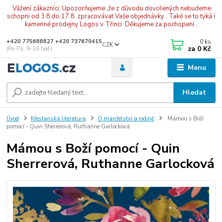
.Vážení zákazníci, Upozorňujeme ,že z důvodu dovolených nebudeme
schopni od 3.8 do 17.8. zpracovávat Vaše objednávky . Také se to tyká i
kamenné prodejny Logos v Třinci. Děkujeme za pochopení .
0
ks
+420 775688827 +420 737670415
CZK
za
0 Kč
(Po-Pá, 9-16 hod.)
Menu
Hledat
Úvod
Křesťanská literatura
O manželství a rodině
Mámou s Boží
pomocí - Quin Sherrerová, Ruthanne Garlocková
Mámou s Boží pomocí - Quin
Sherrerová, Ruthanne Garlocková