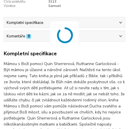
Číslo produktu:
3113
Výrobce:
Samuel
Kompletní specifikace
Komentáře
0
Kompletní specifikace
Mámou s Boží pomocí Quin Sherrerová, Ruthanne Garlocková -
Být mámou je úžasné a náročné zároveň. Naštěstí na tento úkol
nejsme samy. Tato kniha je plná jak příkladů z Bible, tak i příběhů
ze života, které dokládají, že Bůh nám dokáže poskytnout vše, co k
výchově svých dětí potřebujeme. Ať už si nevíte rady s tím, jak s
láskou vést děti ke kázni, jak se za ně modlit, jak se nebát toho, že
uděláte chybu, či jak zvládnout každodenní rodinný shon, kniha
Mámou s Boží pomocí vám pomůže následovat Ducha svatého a
přijmout Boží milost, sílu a povzbuzení ve chvílích, kdy ho nejvíce
potřebujete. Quin Sherrerová a Ruthanne Garlocková jsou
několikanásobnými matkami a babičkami. Společně napsaly