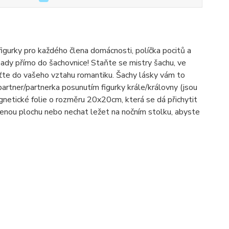
figurky pro každého člena domácnosti, políčka pocitů a
pady přímo do šachovnice! Staňte se mistry šachu, ve
aťte do vašeho vztahu romantiku. Šachy lásky vám to
artner/partnerka posunutím figurky krále/královny (jsou
agnetické folie o rozměru 20x20cm, která se dá přichytit
volenou plochu nebo nechat ležet na nočním stolku, abyste