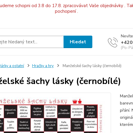
budeme schopni od 3.8 do 17.8. zpracovávat Vaše objednávky . Tak
pochopení .
Nevíte
Hledat
+420
(Po-Pá
árky a ostatní
Hračky a hry
Manželské šachy lásky (černobílé)
elské šachy lásky (černobílé)
Manžel
barevn
přání.
origin
kterém 