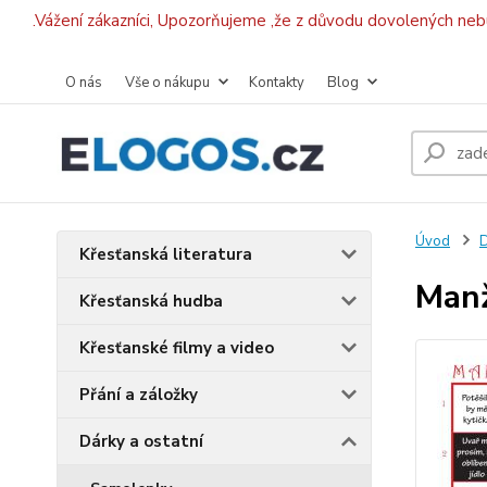
.Vážení zákazníci, Upozorňujeme ,že z důvodu dovolených ne
O nás
Vše o nákupu
Kontakty
Blog
Úvod
D
Křesťanská literatura
Manž
Křesťanská hudba
Křesťanské filmy a video
Přání a záložky
Dárky a ostatní