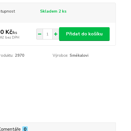
tupnost
Skladem 2 ks
0 Kč
/
ks
Přidat do košíku
 Kč
bez DPH
roduktu:
2970
Výrobce:
Smékalovi
Komentáře
0