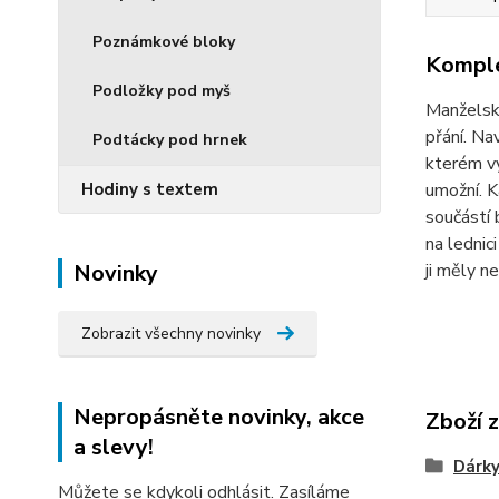
Poznámkové bloky
Komple
Podložky pod myš
Manželské
přání. Na
Podtácky pod hrnek
kterém vy
Hodiny s textem
umožní. K
součástí 
na lednic
Novinky
ji měly n
Zobrazit všechny novinky
Nepropásněte novinky, akce
Zboží 
a slevy!
Dárky
Můžete se kdykoli odhlásit. Zasíláme