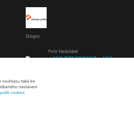
Elogos
Petr Nedvídek
+420 775688827 +420
737670415
(Po-Pá, 9-16 hod.)
 souhlasu také ke
blíbeného nastavení
info@elogos.cz
yužití cookies
Vytvořeno na
Eshop-rychle.cz