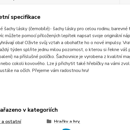
tní specifikace
 šachy lásky (černobílé)- šachy lásky pro celou rodinu, barevné 
víc můžete pomocí přiložených lepítek napsat svoje originální ná
hrávají oba! Oživte svůj vztah a obohaťte ho o nové impulsy. Vr
aždý týden splňte jednu milou pozornost, o kterou si řekne váš p
balení) na příslušné políčko. Šachovnice je vyrobena z kvalitní m
i nebo cokoli kovového. Lze ji přichytit také hřebíčky na vámi z
eustále na očích. Přejeme vám radostnou hru!
zařazeno v kategoriích
 a ostatní
Hračky a hry