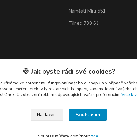
Náměstí Míru 551
Třinec, 739 61
🍪 Jak byste rádi své cookies?
používáme ke správnému fungování našeho e-shopu a v případě vašeho
k o webu, měření efektivity reklamních kampaní, zapamatování vašeho o
 stránek, či zobrazení reklam odpovídajících vašim preferencím.
Více k v
Souhlasím
Nastavení
Souhlas můžete odmítnout
zde
.