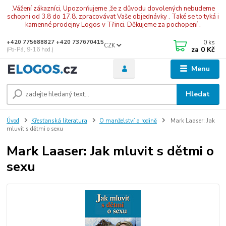
.Vážení zákazníci, Upozorňujeme ,že z důvodu dovolených nebudeme
schopni od 3.8 do 17.8. zpracovávat Vaše objednávky . Také se to tyká i
kamenné prodejny Logos v Třinci. Děkujeme za pochopení .
0
ks
+420 775688827 +420 737670415
CZK
za
0 Kč
(Po-Pá, 9-16 hod.)
Menu
Hledat
Úvod
Křesťanská literatura
O manželství a rodině
Mark Laaser: Jak
mluvit s dětmi o sexu
Mark Laaser: Jak mluvit s dětmi o
sexu