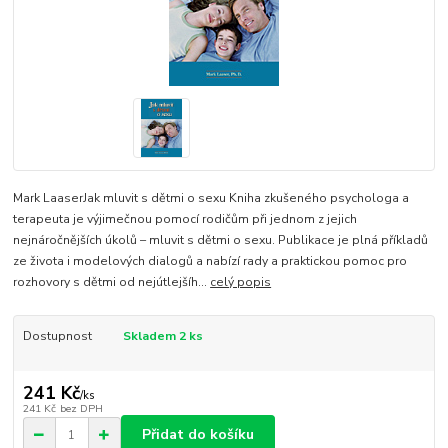
Mark LaaserJak mluvit s dětmi o sexu Kniha zkušeného psychologa a
terapeuta je výjimečnou pomocí rodičům při jednom z jejich
nejnáročnějších úkolů – mluvit s dětmi o sexu. Publikace je plná příkladů
ze života i modelových dialogů a nabízí rady a praktickou pomoc pro
rozhovory s dětmi od nejútlejšíh...
celý popis
Dostupnost
Skladem 2 ks
241 Kč
/
ks
241 Kč
bez DPH
Přidat do košíku