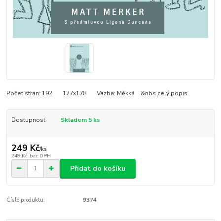
Počet stran: 192 127x178 Vazba: Měkká &nbs
celý popis
Dostupnost
Skladem 5 ks
249 Kč
/
ks
249 Kč
bez DPH
Přidat do košíku
Číslo produktu:
9374