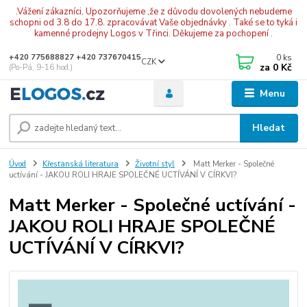
.Vážení zákazníci, Upozorňujeme ,že z důvodu dovolených nebudeme
schopni od 3.8 do 17.8. zpracovávat Vaše objednávky . Také se to tyká i
kamenné prodejny Logos v Třinci. Děkujeme za pochopení .
0
ks
+420 775688827 +420 737670415
CZK
za
0 Kč
(Po-Pá, 9-16 hod.)
Menu
Hledat
Úvod
Křesťanská literatura
Životní styl
Matt Merker - Společné
uctívání - JAKOU ROLI HRAJE SPOLEČNÉ UCTÍVÁNÍ V CÍRKVI?
Matt Merker - Společné uctívání -
JAKOU ROLI HRAJE SPOLEČNÉ
UCTÍVÁNÍ V CÍRKVI?