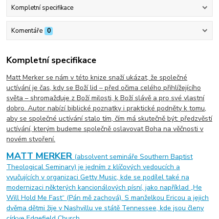
Kompletní specifikace
Komentáře
0
Kompletní specifikace
Matt Merker se nám v této knize snaží ukázat, že společné
uctívání je čas, kdy se Boží lid – před očima celého přihlížejícího
světa – shromažďuje z Boží milosti, k Boží slávě a pro své vlastní
dobro. Autor nabízí biblické poznatky i praktické podněty k tomu,
aby se společné uctívání stalo tím, čím má skutečně být: předzvěstí
uctívání, kterým budeme společně oslavovat Boha na věčnosti v
novém stvoření.
MATT MERKER
(absolvent semináře Southern Baptist
Theological Seminary) je jedním z klíčových vedoucích a
vyučujících v organizaci Getty Music, kde se podílel také na
modernizaci některých kancionálových písní, jako například „He
Will Hold Me Fast“ (Pán mě zachová). S manželkou Ericou a jejich
dvěma dětmi žije v Nashvillu ve státě Tennessee, kde jsou členy
církve Edgefield Church.