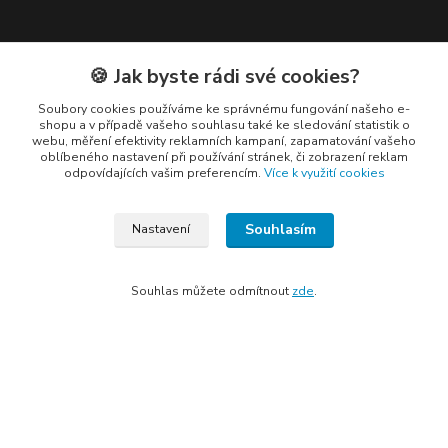
Kontakty
🍪 Jak byste rádi své cookies?
Soubory cookies používáme ke správnému fungování našeho e-
shopu a v případě vašeho souhlasu také ke sledování statistik o
webu, měření efektivity reklamních kampaní, zapamatování vašeho
oblíbeného nastavení při používání stránek, či zobrazení reklam
odpovídajících vašim preferencím.
Více k využití cookies
Elogos
Souhlasím
Petr Nedvídek
Nastavení
+420 775688827 +420 737670415
(Po-Pá, 9-16 hod.)
Souhlas můžete odmítnout
zde
.
info@elogos.cz
Vytvořeno na
Eshop-rychle.cz