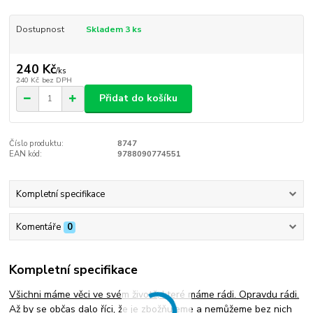
Dostupnost
Skladem 3 ks
240 Kč
/
ks
240 Kč
bez DPH
Přidat do košíku
Číslo produktu:
8747
EAN kód:
9788090774551
Kompletní specifikace
Komentáře
0
Kompletní specifikace
Všichni máme věci ve svém životě, které máme rádi. Opravdu rádi.
Až by se občas dalo říci, že je zbožňujeme a nemůžeme bez nich