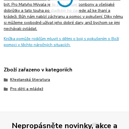
být. Pro Matyho Mývala je to cukr. Miluje bonbony a všelijaké
dobrůtky a tato touha po sladkém ho zavede až ke lhaní a
krádeži. Bůh nám nabízí záchranu a pomoc v pokušení. Díky němu
si můžeme svobodně užívat jeho dobré dary, aniž bychom se jimi
nechávali ovládat.
Knížka pomůže rodičům mluvit s dětmi o boji s pokušením o Boží
pomoci v těchto náročných situacích.
Zboží zařazeno v kategoriích
Křesťanská literatura
Pro děti a mládež
Nepropásněte novinky, akce a