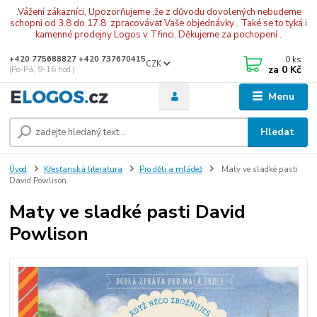
.Vážení zákazníci, Upozorňujeme ,že z důvodu dovolených nebudeme
schopni od 3.8 do 17.8. zpracovávat Vaše objednávky . Také se to tyká i
kamenné prodejny Logos v Třinci. Děkujeme za pochopení .
0
ks
+420 775688827 +420 737670415
CZK
za
0 Kč
(Po-Pá, 9-16 hod.)
Menu
Hledat
Úvod
Křesťanská literatura
Pro děti a mládež
Maty ve sladké pasti
David Powlison
Maty ve sladké pasti David
Powlison