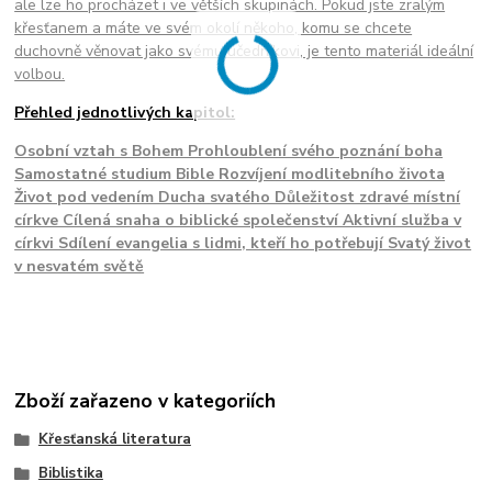
ale lze ho procházet i ve větších skupinách. Pokud jste zralým
křesťanem a máte ve svém okolí někoho, komu se chcete
duchovně věnovat jako svému učedníkovi, je tento materiál ideální
volbou.
Přehled jednotlivých kapitol:
Osobní vztah s Bohem Prohloublení svého poznání boha
Samostatné studium Bible Rozvíjení modlitebního života
Život pod vedením Ducha svatého Důležitost zdravé místní
církve Cílená snaha o biblické společenství Aktivní služba v
církvi Sdílení evangelia s lidmi, kteří ho potřebují Svatý život
v nesvatém světě
Zboží zařazeno v kategoriích
Křesťanská literatura
Biblistika