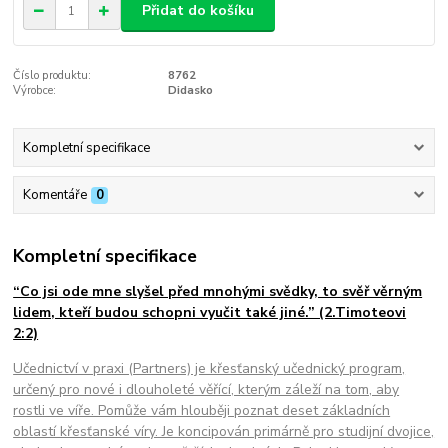
Přidat do košíku
Číslo produktu:
8762
Výrobce:
Didasko
Kompletní specifikace
Komentáře
0
Kompletní specifikace
“Co jsi ode mne slyšel před mnohými svědky, to svěř věrným
lidem, kteří budou schopni vyučit také jiné.” (2.Timoteovi
2:2)
Učednictví v praxi (Partners) je křesťanský učednický program,
určený pro nové i dlouholeté věřící, kterým záleží na tom, aby
rostli ve víře. Pomůže vám hlouběji poznat deset základních
oblastí křesťanské víry. Je koncipován primárně pro studijní dvojice,