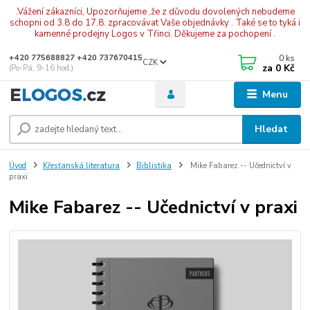
.Vážení zákazníci, Upozorňujeme ,že z důvodu dovolených nebudeme
schopni od 3.8 do 17.8. zpracovávat Vaše objednávky . Také se to tyká i
kamenné prodejny Logos v Třinci. Děkujeme za pochopení .
0
ks
+420 775688827 +420 737670415
CZK
za
0 Kč
(Po-Pá, 9-16 hod.)
Menu
Hledat
Úvod
Křesťanská literatura
Biblistika
Mike Fabarez -- Učednictví v
praxi
Mike Fabarez -- Učednictví v praxi