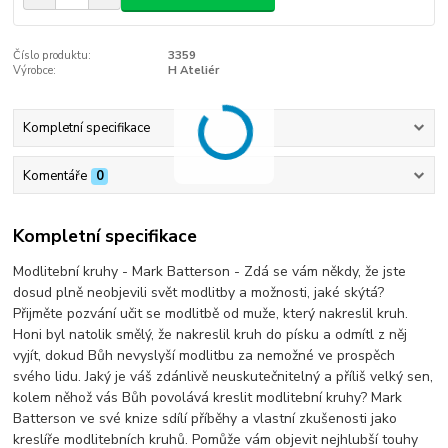
Číslo produktu:
3359
Výrobce:
H Ateliér
Kompletní specifikace
Komentáře
0
Kompletní specifikace
Modlitební kruhy - Mark Batterson - Zdá se vám někdy, že jste
dosud plně neobjevili svět modlitby a možnosti, jaké skýtá?
Přijměte pozvání učit se modlitbě od muže, který nakreslil kruh.
Honi byl natolik smělý, že nakreslil kruh do písku a odmítl z něj
vyjít, dokud Bůh nevyslyší modlitbu za nemožné ve prospěch
svého lidu. Jaký je váš zdánlivě neuskutečnitelný a příliš velký sen,
kolem něhož vás Bůh povolává kreslit modlitební kruhy? Mark
Batterson ve své knize sdílí příběhy a vlastní zkušenosti jako
kreslíře modlitebních kruhů. Pomůže vám objevit nejhlubší touhy