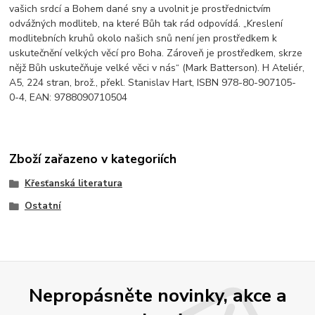
vašich srdcí a Bohem dané sny a uvolnit je prostřednictvím
odvážných modliteb, na které Bůh tak rád odpovídá. „Kreslení
modlitebních kruhů okolo našich snů není jen prostředkem k
uskutečnění velkých věcí pro Boha. Zároveň je prostředkem, skrze
nějž Bůh uskutečňuje velké věci v nás“ (Mark Batterson). H Ateliér,
A5, 224 stran, brož., překl. Stanislav Hart, ISBN 978-80-907105-
0-4, EAN: 9788090710504
Zboží zařazeno v kategoriích
Křesťanská literatura
Ostatní
Nepropásněte novinky, akce a