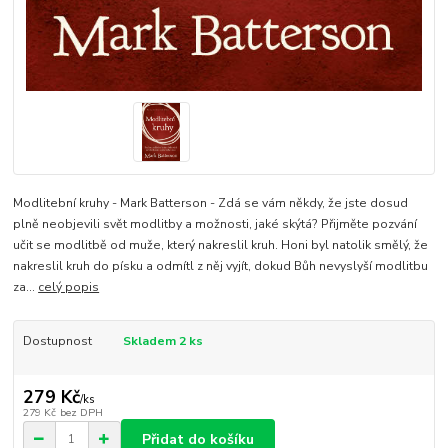
Modlitební kruhy - Mark Batterson - Zdá se vám někdy, že jste dosud
plně neobjevili svět modlitby a možnosti, jaké skýtá? Přijměte pozvání
učit se modlitbě od muže, který nakreslil kruh. Honi byl natolik smělý, že
nakreslil kruh do písku a odmítl z něj vyjít, dokud Bůh nevyslyší modlitbu
za...
celý popis
Dostupnost
Skladem 2 ks
279 Kč
/
ks
279 Kč
bez DPH
Přidat do košíku