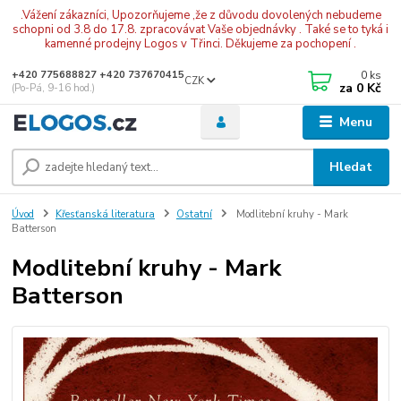
.Vážení zákazníci, Upozorňujeme ,že z důvodu dovolených nebudeme
schopni od 3.8 do 17.8. zpracovávat Vaše objednávky . Také se to tyká i
kamenné prodejny Logos v Třinci. Děkujeme za pochopení .
0
ks
+420 775688827 +420 737670415
CZK
za
0 Kč
(Po-Pá, 9-16 hod.)
Menu
Hledat
Úvod
Křesťanská literatura
Ostatní
Modlitební kruhy - Mark
Batterson
Modlitební kruhy - Mark
Batterson