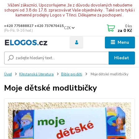
.Vážení zákazníci, Upozorňujeme ,že z důvodu dovolených nebudeme
schopni od 3.8 do 17.8. zpracovávat Vaše objednávky . Také se to tyká i
kamenné prodejny Logos v Třinci. Děkujeme za pochopení .
0
ks
+420 775688827 +420 737670415
CZK
za
0 Kč
(Po-Pá, 9-16 hod.)
Menu
Hledat
Úvod
Křesťanská literatura
Bible pro děti
Moje dětské modlitbičky
Moje dětské modlitbičky