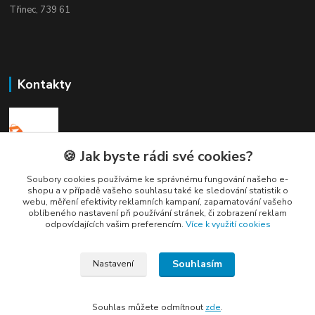
Třinec, 739 61
Kontakty
🍪 Jak byste rádi své cookies?
Elogos
Soubory cookies používáme ke správnému fungování našeho e-
shopu a v případě vašeho souhlasu také ke sledování statistik o
webu, měření efektivity reklamních kampaní, zapamatování vašeho
Petr Nedvídek
oblíbeného nastavení při používání stránek, či zobrazení reklam
+420 775688827 +420 737670415
odpovídajících vašim preferencím.
Více k využití cookies
(Po-Pá, 9-16 hod.)
info@elogos.cz
Souhlasím
Nastavení
Souhlas můžete odmítnout
zde
.