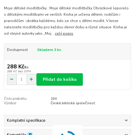
Moje dětské modlitbičky . Moje dětské modlitbičky Obrázkové leporelo
s dětskými modlitbami ve verších. Kniha je určena dětem, rodičům i
prarodičům -zkrátka každému, kdo se chce s dětmi modlit. V knize
naleznete modlitbičky pro každou denní dobu a různé situace. Kniha je
od stejné autorky jako „Moj...
celý popis
Dostupnost
Skladem 3 ks
288 Kč
/
ks
288 Kč
bez DPH
Přidat do košíku
Číslo produktu:
204
Výrobce:
Česká biblická spoleČnost
Kompletní specifikace
Komentáře
0