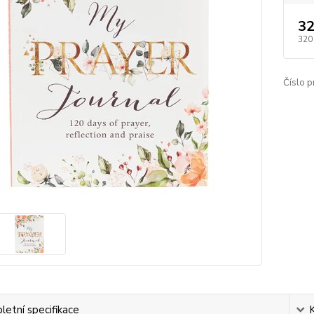
32
320
Číslo p
etní specifikace