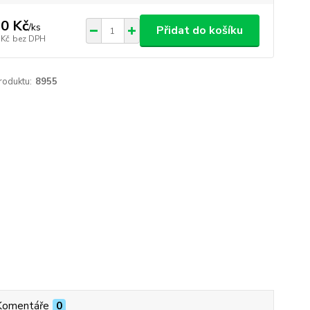
0 Kč
/
ks
Přidat do košíku
 Kč
bez DPH
roduktu:
8955
Komentáře
0