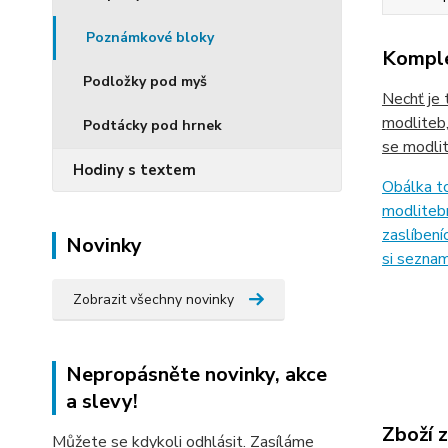
Poznámkové bloky
Komple
Podložky pod myš
Nechť je 
modliteb,
Podtácky pod hrnek
se modlit
Hodiny s textem
Obálka t
modlitebn
zaslíbení
Novinky
si seznam
Zobrazit všechny novinky
Nepropásněte novinky, akce
a slevy!
Zboží 
Můžete se kdykoli odhlásit. Zasíláme