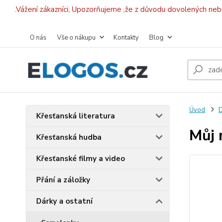
.Vážení zákazníci, Upozorňujeme ,že z důvodu dovolených ne
O nás
Vše o nákupu
Kontakty
Blog
Úvod
D
Křesťanská literatura
Můj 
Křesťanská hudba
Křesťanské filmy a video
Přání a záložky
Dárky a ostatní