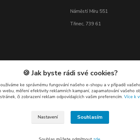
Náměstí Míru 551
Třinec, 739 61
🍪 Jak byste rádi své cookies?
používáme ke správnému fungování našeho e-shopu a v případě vašeho
k o webu, měření efektivity reklamních kampaní, zapamatování vašeho o
 stránek, či zobrazení reklam odpovídajících vašim preferencím.
Více k v
Souhlasím
Nastavení
Souhlas můžete odmítnout
zde
.