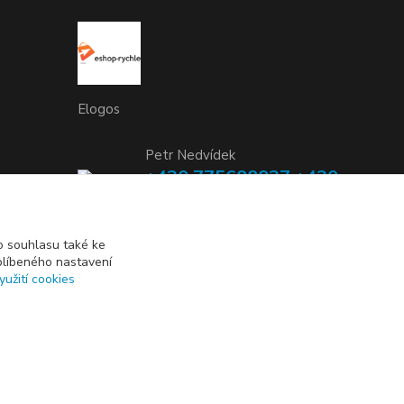
Elogos
Petr Nedvídek
+420 775688827 +420
737670415
(Po-Pá, 9-16 hod.)
 souhlasu také ke
blíbeného nastavení
info@elogos.cz
yužití cookies
Vytvořeno na
Eshop-rychle.cz