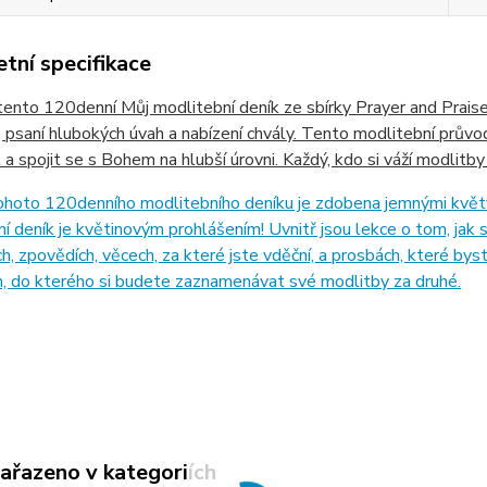
tní specifikace
tento 120denní Můj modlitební deník ze sbírky Prayer and Praise 
 psaní hlubokých úvah a nabízení chvály. Tento modlitební průvod
 a spojit se s Bohem na hlubší úrovni. Každý, kdo si váží modlitby
ohoto 120denního modlitebního deníku je zdobena jemnými květy
í deník je květinovým prohlášením! Uvnitř jsou lekce o tom, jak 
ch, zpovědích, věcech, za které jste vděční, a prosbách, které bys
, do kterého si budete zaznamenávat své modlitby za druhé.
zařazeno v kategoriích