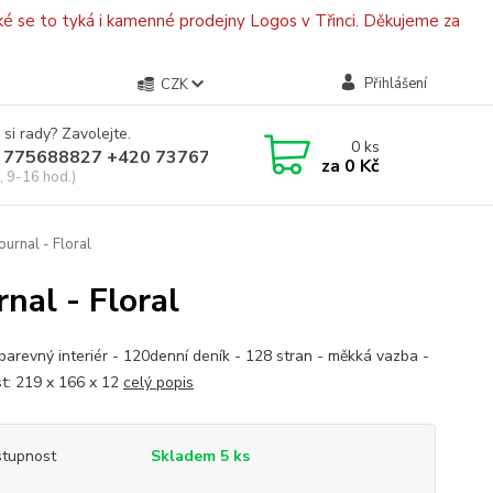
é se to tyká i kamenné prodejny Logos v Třinci. Děkujeme za
Přihlášení
CZK
 si rady? Zavolejte.
0
ks
 775688827 +420 737670415
za
0 Kč
, 9-16 hod.)
ournal - Floral
nal - Floral
barevný interiér - 120denní deník - 128 stran - měkká vazba -
st: 219 x 166 x 12
celý popis
tupnost
Skladem 5 ks