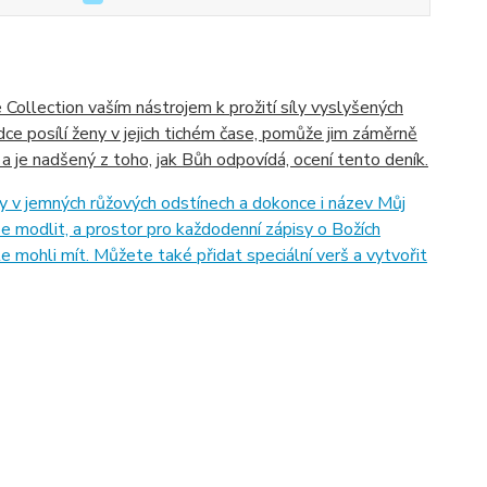
Collection vaším nástrojem k prožití síly vyslyšených
ce posílí ženy v jejich tichém čase, pomůže jim záměrně
 a je nadšený z toho, jak Bůh odpovídá, ocení tento deník.
 v jemných růžových odstínech a dokonce i název Můj
se modlit, a prostor pro každodenní zápisy o Božích
te mohli mít. Můžete také přidat speciální verš a vytvořit