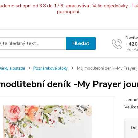
budeme schopni od 3.8 do 17.8. zpracovávat Vaše objednávky . Tak
pochopení .
Nevíte
Hledat
+420
(Po-Pá
árky a ostatní
Poznámkové bloky
Můj modlitební deník -My Prayer j
modlitební deník -My Prayer jour
-Jedno
Veliko
Dos