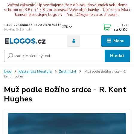
.Vážení zákazníci, Upozorňujeme ,že z důvodu dovolených nebudeme
schopni od 3.8 do 17.8. zpracovávat Vaše objednávky . Také se to tyká i
kamenné prodejny Logos v Třinci. Děkujeme za pochopení .
0
ks
+420 775688827 +420 737670415
CZK
za
0 Kč
(Po-Pá, 9-16 hod.)
Menu
Hledat
Úvod
Křesťanská literatura
Životní styl
Muž podle Božího srdce - R.
Kent Hughes
Muž podle Božího srdce - R. Kent
Hughes