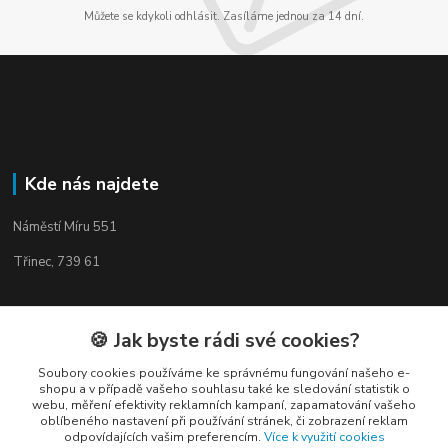
Můžete se kdykoli odhlásit. Zasíláme jednou za 14 dní.
Kde nás najdete
Náměstí Míru 551
Třinec, 739 61
🍪 Jak byste rádi své cookies?
Kontakty
Soubory cookies používáme ke správnému fungování našeho e-
shopu a v případě vašeho souhlasu také ke sledování statistik o
webu, měření efektivity reklamních kampaní, zapamatování vašeho
oblíbeného nastavení při používání stránek, či zobrazení reklam
odpovídajících vašim preferencím.
Více k využití cookies
Elogos