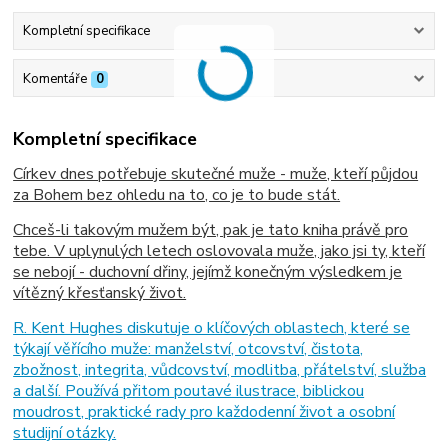
Kompletní specifikace
Komentáře
0
Kompletní specifikace
Církev dnes potřebuje skutečné muže - muže, kteří půjdou
za Bohem bez ohledu na to, co je to bude stát.
Chceš-li takovým mužem být, pak je tato kniha právě pro
tebe. V uplynulých letech oslovovala muže, jako jsi ty, kteří
se nebojí - duchovní dřiny, jejímž konečným výsledkem je
vítězný křesťanský život.
R. Kent Hughes diskutuje o klíčových oblastech, které se
týkají věřícího muže: manželství, otcovství, čistota,
zbožnost, integrita, vůdcovství, modlitba, přátelství, služba
a další. Používá přitom poutavé ilustrace, biblickou
moudrost, praktické rady pro každodenní život a osobní
studijní otázky.