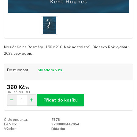
Nosič : Kniha Rozměry : 150 x 210 Nakladatelství : Didasko Rok vydání :
2022
celý popis
Dostupnost
Skladem 5 ks
360 Kč
/
ks
360 Kč
bez DPH
Přidat do košíku
Číslo produktu:
7578
EAN kód:
9788088447054
Výrobce:
Didasko