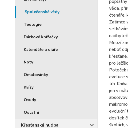
poplatný 
věda, přír
Společenské vědy
čtenáře, 
Zatímco v
Teologie
setkáváme
nadbytečn
Dárkové knížečky
Mnozí zas
neboť odp
Kalendáře a diáře
křesťané.
Noty
pro Ježíš
Potoček n
Omalovánky
evoluce s
trh. Knih
Kvízy
jen v mál
absolvov
Osudy
makromole
evoluční 
Ostatní
desítek č
školách, 
Křesťanská hudba