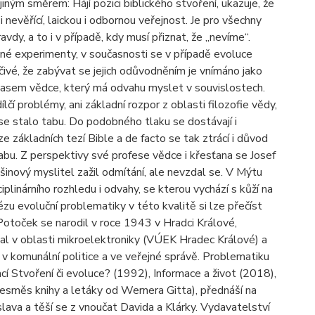
iným směrem: Hájí pozici biblického stvoření, ukazuje, že
 i nevěřící, laickou i odbornou veřejnost. Je pro všechny
vdy, a to i v případě, kdy musí přiznat, že „nevíme“.
ené expe­rimenty, v současnosti se v případě evoluce
vé, že zabývat se jejich odů­vodněním je vnímáno jako
lasem vědce, který má odvahu myslet v souvislostech.
lčí problémy, ani základní rozpor z oblasti filozofie vědy,
se stalo tabu. Do podobného tlaku se dostávají i
ze základních tezí Bible a de facto se tak ztrácí i důvod
tabu. Z perspektivy své profese vědce i křesťana se Josef
nový myslitel zažil odmítání, ale nevzdal se. V Mýtu
iplinárního rozhledu i odvahy, se kterou vychází s kůží na
ézu evoluční problematiky v této kvalitě si lze přečíst
ef Potoček se narodil v roce 1943 v Hradci Králové,
l v oblasti mikroelektroniky (VÚEK Hradec Králové) a
 komunální politice a ve veřejné správě. Problematiku
cí Stvoření či evoluce? (1992), Informace a život (2018),
vesměs knihy a letáky od Wernera Gitta), přednáší na
lava a těší se z vnoučat Davida a Klárky. Vydavatelství