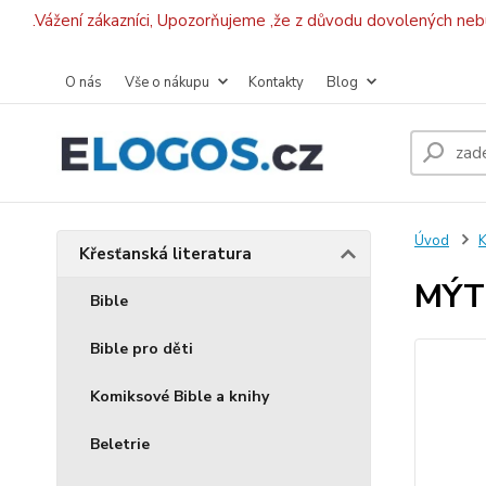
.Vážení zákazníci, Upozorňujeme ,že z důvodu dovolených ne
O nás
Vše o nákupu
Kontakty
Blog
Úvod
K
Křesťanská literatura
MÝTU
Bible
Bible pro děti
Komiksové Bible a knihy
Beletrie