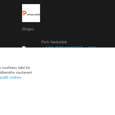
Elogos
Petr Nedvídek
+420 775688827 +420
737670415
(Po-Pá, 9-16 hod.)
 souhlasu také ke
blíbeného nastavení
info@elogos.cz
yužití cookies
Vytvořeno na
Eshop-rychle.cz