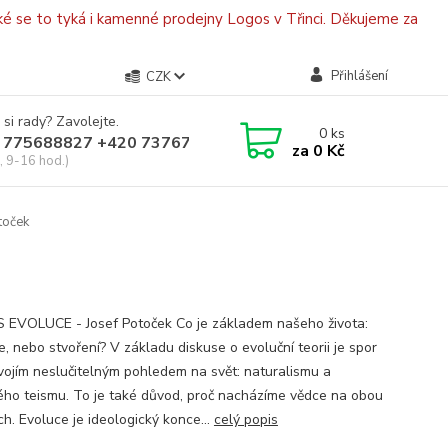
é se to tyká i kamenné prodejny Logos v Třinci. Děkujeme za
Přihlášení
CZK
 si rady? Zavolejte.
0
ks
 775688827 +420 737670415
za
0 Kč
, 9-16 hod.)
toček
EVOLUCE - Josef Potoček Co je základem našeho života:
, nebo stvoření? V základu diskuse o evoluční teorii je spor
vojím neslučitelným pohledem na svět: naturalismu a
kého teismu. To je také důvod, proč nacházíme vědce na obou
ch. Evoluce je ideologický konce...
celý popis