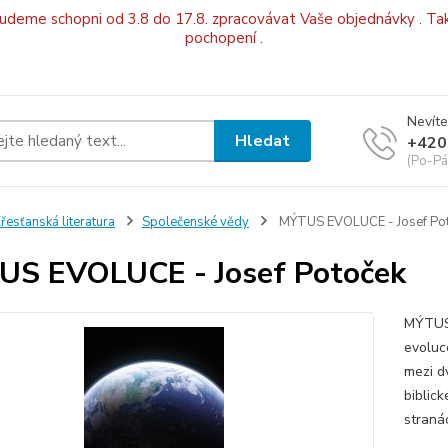
budeme schopni od 3.8 do 17.8. zpracovávat Vaše objednávky . Tak
pochopení .
Nevíte
Hledat
+420
(Po-Pá
řesťanská literatura
Společenské vědy
MÝTUS EVOLUCE - Josef Po
S EVOLUCE - Josef Potoček
MÝTUS 
evoluce
mezi d
biblic
straná