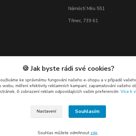
Náměstí Míru 551
Třinec, 739 61
🍪 Jak byste rádi své cookies?
používáme ke správnému fungování našeho e-shopu a v případě vašeho
k o webu, měření efektivity reklamních kampaní, zapamatování vašeho o
 stránek, či zobrazení reklam odpovídajících vašim preferencím.
Více k v
Souhlasím
Nastavení
Souhlas můžete odmítnout
zde
.