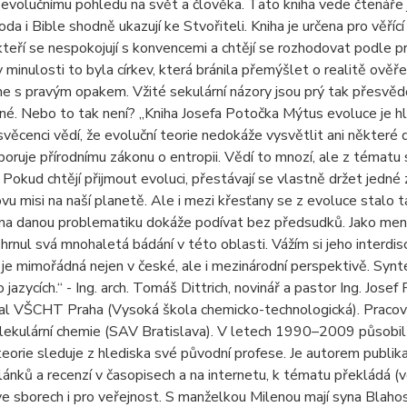
evo­lučnímu pohledu na svět a člověka. Tato kniha vede čtenáře j
oda i Bible shodně ukazují ke Stvořiteli. Kniha je určena pro věřící
kteří se nespokojují s konvencemi a chtějí se rozhodovat podle pra
 minulosti to byla církev, která bránila přemýšlet o realitě ověř
 s pravým opakem. Vžité sekulární názory jsou prý tak přesvědči
é. Nebo to tak není? „Kniha Josefa Potočka Mýtus evoluce je h
věcenci vědí, že evoluční teorie nedokáže vysvětlit ani některé dí
oruje přírodnímu zákonu o entropii. Vědí to mnozí, ale z tématu 
 Pokud chtějí přijmout evoluci, přestávají se vlastně držet jedné 
ovu misi na naší planetě. Ale i mezi křesťany se z evoluce stalo 
a danou problematiku dokáže podívat bez předsudků. Jako menši
hrnul svá mnohaletá bádání v této oblasti. Vážím si jeho interdisc
a je mimořádná nejen v české, ale i mezinárodní perspektivě. Synt
o jazycích.“ - Ing. arch. Tomáš Dittrich, novinář a pastor Ing. Jos
al VŠCHT Praha (Vysoká škola chemicko-technologická). Pracova
kulární chemie (SAV Bratislava). V letech 1990–2009 působil v
teorie sleduje z hlediska své původní profese. Je autorem publika
lánků a recenzí v časopisech a na internetu, k tématu překládá (
ve sborech i pro veřejnost. S manželkou Milenou mají syna Blahos