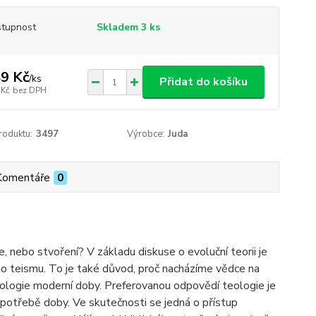
tupnost
Skladem 3 ks
9 Kč
/
ks
Přidat do košíku
 Kč
bez DPH
roduktu:
3497
Výrobce:
Juda
Komentáře
0
ebo stvoření? V základu diskuse o evoluční teorii je
ho teismu. To je také důvod, proč nacházíme vědce na
tologie moderní doby. Preferovanou odpovědí teologie je
í potřebě doby. Ve skutečnosti se jedná o přístup