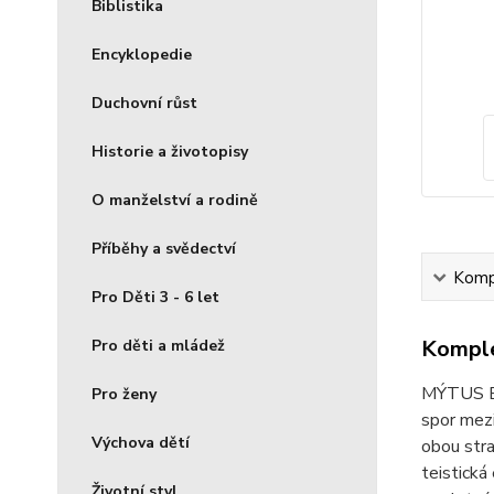
Biblistika
Encyklopedie
Duchovní růst
Historie a životopisy
O manželství a rodině
Příběhy a svědectví
Kompl
Pro Děti 3 - 6 let
Komple
Pro děti a mládež
MÝTUS EVO
Pro ženy
spor mezi
Výchova dětí
obou stra
teistická
Životní styl