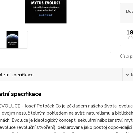
Dos
18
189
Číslo p
etní specifikace
tní specifikace
LUCE - Josef Potoček Co je základem našeho života: evoluce, n
 dvojím neslučitelným pohledem na svět: naturalismu a biblické
nách. Evoluce je ideologický koncept, sekulární náboženství, my
 evoluce (evoluční stvoření), deklarovaná jako postoj odpovídajíc