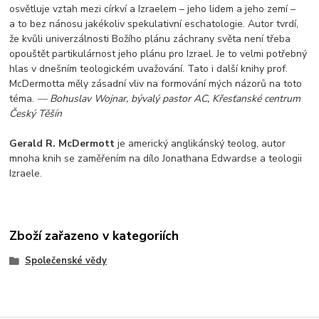
osvětluje vztah mezi církví a Izraelem – jeho lidem a jeho zemí –
a to bez nánosu jakékoliv spekulativní eschatologie. Autor tvrdí,
že kvůli univerzálnosti Božího plánu záchrany světa není třeba
opouštět partikulárnost jeho plánu pro Izrael. Je to velmi potřebný
hlas v dnešním teologickém uvažování. Tato i další knihy prof.
McDermotta měly zásadní vliv na formování mých názorů na toto
téma.
— Bohuslav Wojnar, bývalý pastor AC, Křesťanské centrum
Český Těšín
Gerald R. McDermott
je americký anglikánský teolog, autor
mnoha knih se zaměřením na dílo Jonathana Edwardse a teologii
Izraele.
Zboží zařazeno v kategoriích
Společenské vědy