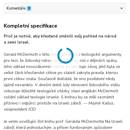
Komentáře
0
Kompletní specifikace
Proč je nutné, aby křesťané změnili svůj pohled na národ
a zemi Izrael.
Gerald McDermott v této knize předkládá teologické argumenty
pro tezi, že židovský národ neztratil svou roli v dějinách spásy.
Jeho výklad novozákonních textů poodhaluje závoj, jímž byla ve
velké části křesťanské církve po staletí zakryta pravda, kterou
první církev znala. Současně dokládá, že ono povědomí nikdy
úplně nezaniklo. V dnešní době, kdy obnovení židovského státu
vzbuzuje důležité teologické otázky, staví anglikán McDermott
solidní základ teologie Izraele. S knihou by se měli seznámit
příznivci i odpůrci, protože na Izraeli záleží.
— Mojmír Kallus,
viceprezident ICEJ
Je velmi osvěžující číst knihu prof. Geralda McDermotta Na Izraeli
záleží, která jednoduchým, a přitom fundovaným způsobem