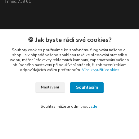
Třinec, 739 61
Kontakty
🍪 Jak byste rádi své cookies?
Soubory cookies používáme ke správnému fungování našeho e-
shopu a v případě vašeho souhlasu také ke sledování statistik o
webu, měření efektivity reklamních kampaní, zapamatování vašeho
oblíbeného nastavení při používání stránek, či zobrazení reklam
odpovídajících vašim preferencím.
Více k využití cookies
Elogos
Souhlasím
Petr Nedvídek
Nastavení
+420 775688827 +420 737670415
(Po-Pá, 9-16 hod.)
Souhlas můžete odmítnout
zde
.
info@elogos.cz