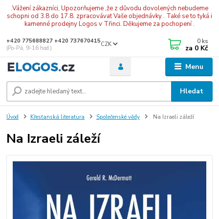
.Vážení zákazníci, Upozorňujeme ,že z důvodu dovolených nebudeme
schopni od 3.8 do 17.8. zpracovávat Vaše objednávky . Také se to tyká i
kamenné prodejny Logos v Třinci. Děkujeme za pochopení .
0
ks
+420 775688827 +420 737670415
CZK
za
0 Kč
(Po-Pá, 9-16 hod.)
Menu
Hledat
Úvod
Křesťanská literatura
Společenské vědy
Na Izraeli záleží
Na Izraeli záleží