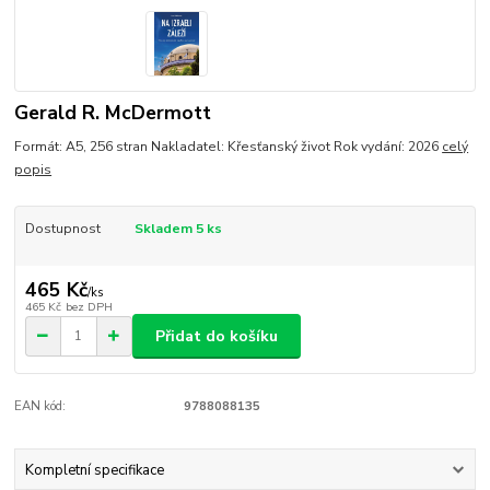
Gerald R. McDermott
Formát: A5, 256 stran Nakladatel: Křesťanský život Rok vydání: 2026
celý
popis
Dostupnost
Skladem 5 ks
465 Kč
/
ks
465 Kč
bez DPH
Přidat do košíku
EAN kód:
9788088135
Kompletní specifikace