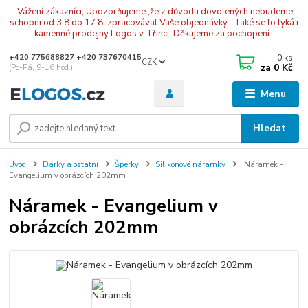
.Vážení zákazníci, Upozorňujeme ,že z důvodu dovolených nebudeme
schopni od 3.8 do 17.8. zpracovávat Vaše objednávky . Také se to tyká i
kamenné prodejny Logos v Třinci. Děkujeme za pochopení .
0
ks
+420 775688827 +420 737670415
CZK
za
0 Kč
(Po-Pá, 9-16 hod.)
Menu
Hledat
Úvod
Dárky a ostatní
Šperky
Silikonové náramky
Náramek -
Evangelium v obrázcích 202mm
Náramek - Evangelium v
obrázcích 202mm