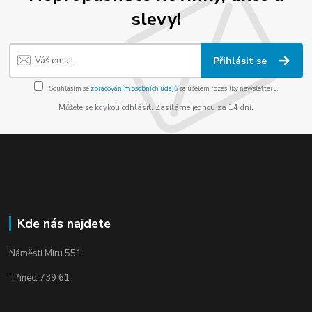
slevy!
Přihlásit se
Souhlasím se
zpracováním osobních údajů
za účelem rozesílky newsletteru.
Můžete se kdykoli odhlásit. Zasíláme jednou za 14 dní.
Kde nás najdete
Náměstí Míru 551
Třinec, 739 61