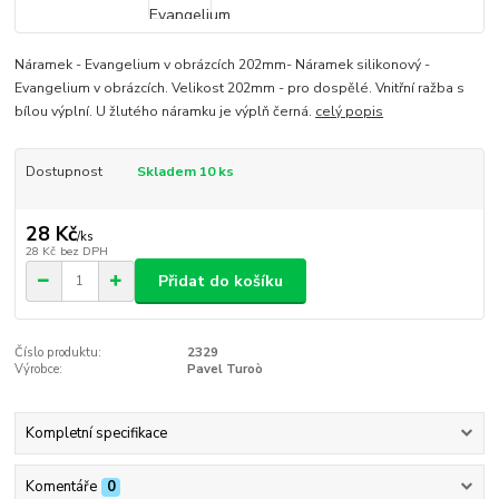
Náramek - Evangelium v obrázcích 202mm- Náramek silikonový -
Evangelium v obrázcích. Velikost 202mm - pro dospělé. Vnitřní ražba s
bílou výplní. U žlutého náramku je výplň černá.
celý popis
Dostupnost
Skladem 10 ks
28 Kč
/
ks
28 Kč
bez DPH
Přidat do košíku
Číslo produktu:
2329
Výrobce:
Pavel Turoò
Kompletní specifikace
Komentáře
0