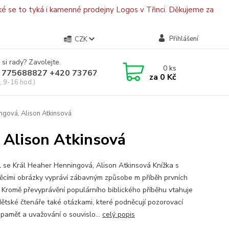
é se to tyká i kamenné prodejny Logos v Třinci. Děkujeme za
Přihlášení
CZK
 si rady? Zavolejte.
0
ks
 775688827 +420 737670415
za
0 Kč
, 9-16 hod.)
ngová, Alison Atkinsová
 Alison Atkinsová
l se Král Heaher Henningová, Alison Atkinsová Knížka s
ěcími obrázky vypráví zábavným způsobe m příběh prvních
 Kromě převyprávění populárního biblického příběhu vtahuje
dětské čtenáře také otázkami, které podněcují pozorovací
 paměť a uvažování o souvislo...
celý popis