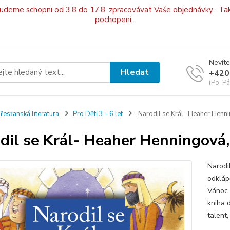
budeme schopni od 3.8 do 17.8. zpracovávat Vaše objednávky . Tak
pochopení .
Nevíte
Hledat
+420
(Po-Pá
řesťanská literatura
Pro Děti 3 - 6 let
Narodil se Král- Heaher Henni
dil se Král- Heaher Henningová,
Narodi
odkláp
Vánoc.
kniha 
talent,