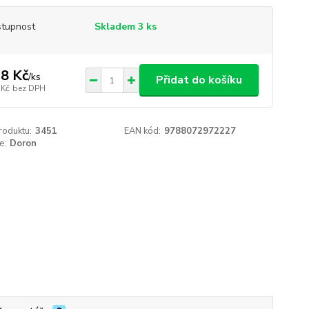
tupnost
Skladem 3 ks
8 Kč
/
ks
Přidat do košíku
 Kč
bez DPH
roduktu:
3451
EAN kód:
9788072972227
e:
Doron