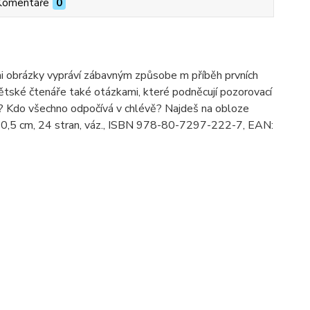
Komentáře
0
mi obrázky vypráví zábavným způsobe m příběh prvních
dětské čtenáře také otázkami, které podněcují pozorovací
a? Kdo všechno odpočívá v chlévě? Najdeš na obloze
 20,5 cm, 24 stran, váz., ISBN 978-80-7297-222-7, EAN: