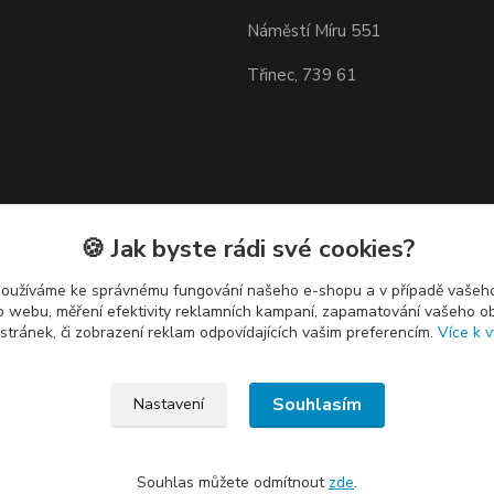
Náměstí Míru 551
Třinec, 739 61
🍪 Jak byste rádi své cookies?
používáme ke správnému fungování našeho e-shopu a v případě vašeho
k o webu, měření efektivity reklamních kampaní, zapamatování vašeho o
 stránek, či zobrazení reklam odpovídajících vašim preferencím.
Více k v
Souhlasím
Nastavení
Souhlas můžete odmítnout
zde
.