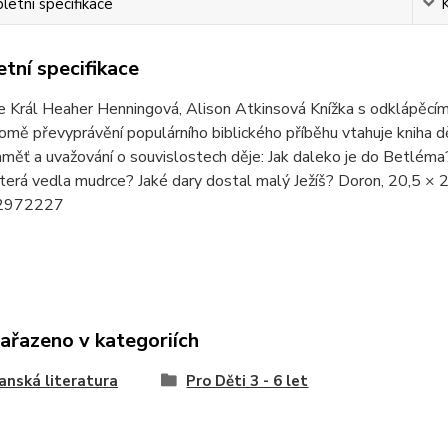
etní specifikace
tní specifikace
e Král Heaher Henningová, Alison Atkinsová Knížka s odklápěcí
omě převyprávění populárního biblického příběhu vtahuje kniha 
aměť a uvažování o souvislostech děje: Jak daleko je do Betlém
terá vedla mudrce? Jaké dary dostal malý Ježíš? Doron, 20,5 ×
2972227
zařazeno v kategoriích
anská literatura
Pro Děti 3 - 6 let