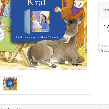
Dos
17
178
Číslo p
Výrobc