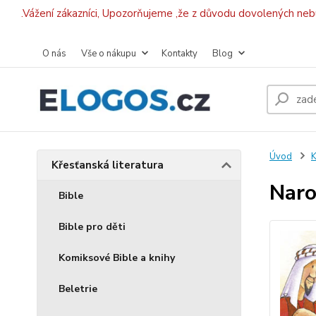
.Vážení zákazníci, Upozorňujeme ,že z důvodu dovolených ne
O nás
Vše o nákupu
Kontakty
Blog
Úvod
K
Křesťanská literatura
Naro
Bible
Bible pro děti
Komiksové Bible a knihy
Beletrie