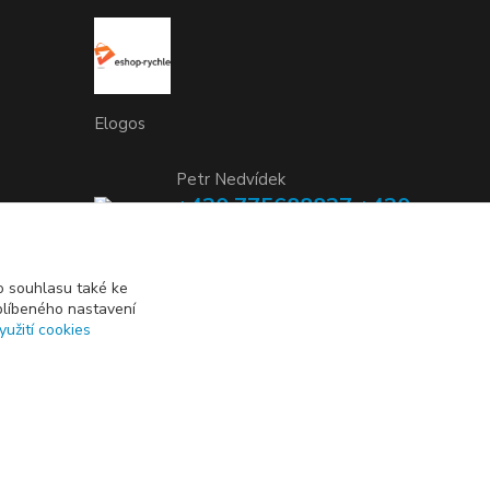
Elogos
Petr Nedvídek
+420 775688827 +420
737670415
(Po-Pá, 9-16 hod.)
 souhlasu také ke
blíbeného nastavení
info@elogos.cz
yužití cookies
Vytvořeno na
Eshop-rychle.cz