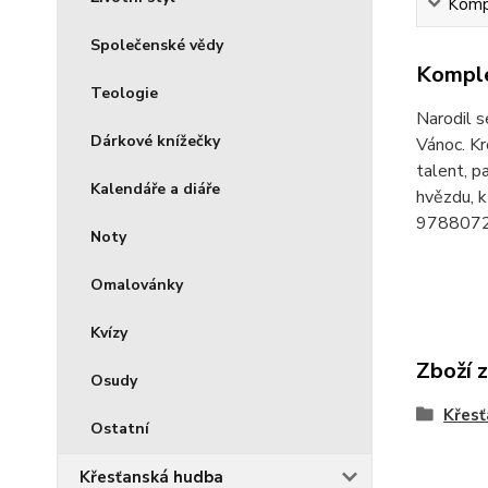
Kompl
Společenské vědy
Komple
Teologie
Narodil s
Dárkové knížečky
Vánoc. Kr
talent, p
Kalendáře a diáře
hvězdu, k
978807
Noty
Omalovánky
Kvízy
Zboží 
Osudy
Křesť
Ostatní
Křesťanská hudba