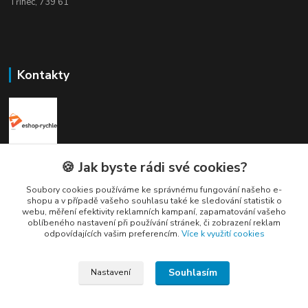
Třinec, 739 61
Kontakty
Elogos
🍪 Jak byste rádi své cookies?
Soubory cookies používáme ke správnému fungování našeho e-
Petr Nedvídek
shopu a v případě vašeho souhlasu také ke sledování statistik o
+420 775688827 +420 737670415
webu, měření efektivity reklamních kampaní, zapamatování vašeho
(Po-Pá, 9-16 hod.)
oblíbeného nastavení při používání stránek, či zobrazení reklam
odpovídajících vašim preferencím.
Více k využití cookies
info@elogos.cz
Souhlasím
Nastavení