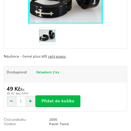
Náušnice - černé plus kříž
celý popis
Dostupnost
Skladem 2 ks
49 Kč
/
ks
49 Kč
bez DPH
Přidat do košíku
Číslo produktu:
2005
Výrobce:
Pavel Turoò