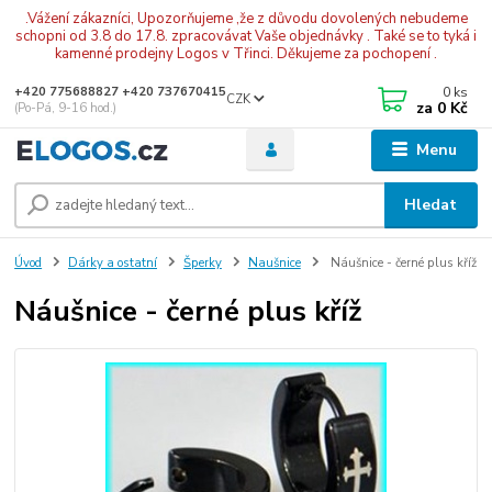
.Vážení zákazníci, Upozorňujeme ,že z důvodu dovolených nebudeme
schopni od 3.8 do 17.8. zpracovávat Vaše objednávky . Také se to tyká i
kamenné prodejny Logos v Třinci. Děkujeme za pochopení .
0
ks
+420 775688827 +420 737670415
CZK
za
0 Kč
(Po-Pá, 9-16 hod.)
Menu
Hledat
Úvod
Dárky a ostatní
Šperky
Naušnice
Náušnice - černé plus kříž
Náušnice - černé plus kříž