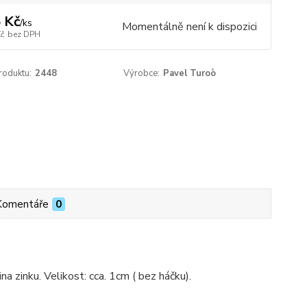
 Kč
/
ks
Momentálně není k dispozici
Kč
bez DPH
roduktu:
2448
Výrobce:
Pavel Turoò
Komentáře
0
na zinku. Velikost: cca. 1cm ( bez háčku).