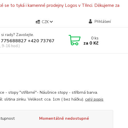
é se to tyká i kamenné prodejny Logos v Třinci. Děkujeme za
Přihlášení
CZK
 si rady? Zavolejte.
0
ks
 775688827 +420 737670415
za
0 Kč
, 9-16 hod.)
ce - stopy "stříbrné"- Náušnice stopy - stříbrná barva.
l: slitina zinku. Velikost: cca. 1cm ( bez háčku).
celý popis
tupnost
Momentálně nedostupné