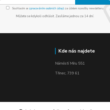
Souhlasím se
zpracováním osobních údajů
za účelem rozesílky newsletteru.
Můžete se kdykoli odhlásit. Zasíláme jednou za 14 dní.
Kde nás najdete
Náměstí Míru 551
Třinec, 739 61