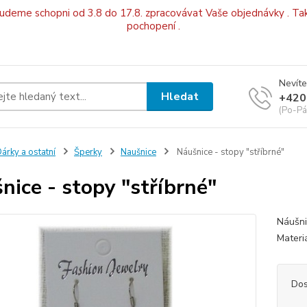
budeme schopni od 3.8 do 17.8. zpracovávat Vaše objednávky . Tak
pochopení .
Nevíte
Hledat
+420
(Po-Pá
árky a ostatní
Šperky
Naušnice
Náušnice - stopy "stříbrné"
nice - stopy "stříbrné"
Náušni
Materiá
Dos