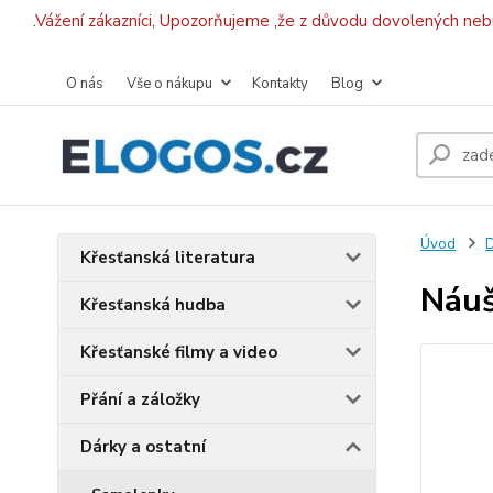
.Vážení zákazníci, Upozorňujeme ,že z důvodu dovolených ne
O nás
Vše o nákupu
Kontakty
Blog
Úvod
D
Křesťanská literatura
Náuš
Křesťanská hudba
Křesťanské filmy a video
Přání a záložky
Dárky a ostatní