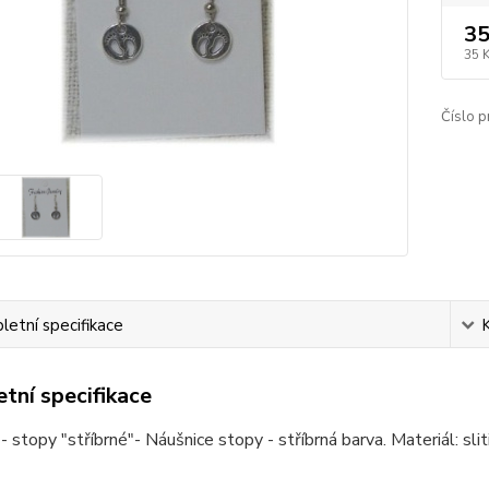
35
35 
Číslo p
etní specifikace
tní specifikace
- stopy "stříbrné"- Náušnice stopy - stříbrná barva. Materiál: sliti