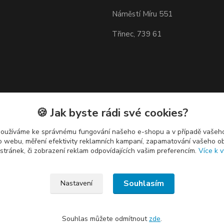
Náměstí Míru 551
Třinec, 739 61
🍪 Jak byste rádi své cookies?
používáme ke správnému fungování našeho e-shopu a v případě vašeho
k o webu, měření efektivity reklamních kampaní, zapamatování vašeho o
 stránek, či zobrazení reklam odpovídajících vašim preferencím.
Více k v
Souhlasím
Nastavení
Souhlas můžete odmítnout
zde
.