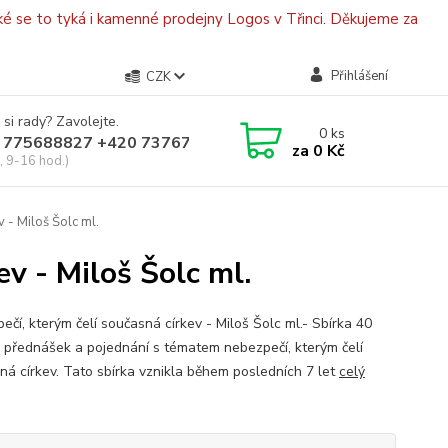
é se to tyká i kamenné prodejny Logos v Třinci. Děkujeme za
Přihlášení
CZK
 si rady? Zavolejte.
0
ks
 775688827 +420 737670415
za
0 Kč
, 9-16 hod.)
 - Miloš Šolc ml.
ev - Miloš Šolc ml.
ečí, kterým čelí současná církev - Miloš Šolc ml.- Sbírka 40
, přednášek a pojednání s tématem nebezpečí, kterým čelí
ná církev. Tato sbírka vznikla během posledních 7 let
celý