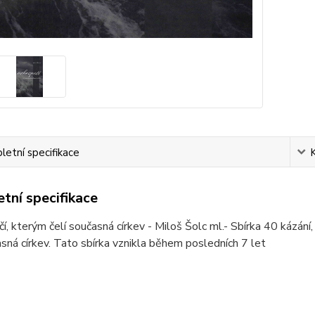
etní specifikace
tní specifikace
, kterým čelí současná církev - Miloš Šolc ml.- Sbírka 40 kázán
asná církev. Tato sbírka vznikla během posledních 7 let