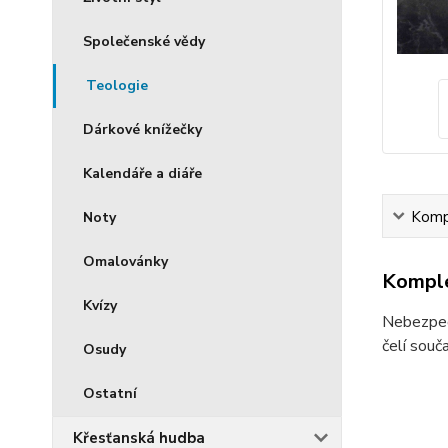
Společenské vědy
Teologie
Dárkové knížečky
Kalendáře a diáře
Kompl
Noty
Omalovánky
Komple
Kvízy
Nebezpečí
čelí souč
Osudy
Ostatní
Křesťanská hudba