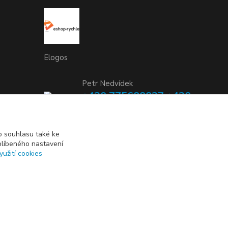
Elogos
Petr Nedvídek
+420 775688827 +420
737670415
(Po-Pá, 9-16 hod.)
 souhlasu také ke
blíbeného nastavení
info@elogos.cz
yužití cookies
Vytvořeno na
Eshop-rychle.cz