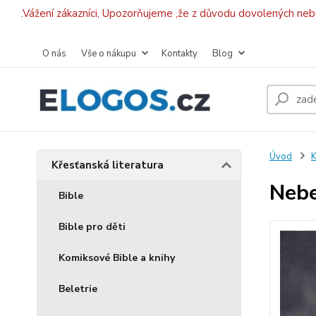
.Vážení zákazníci, Upozorňujeme ,že z důvodu dovolených ne
O nás
Vše o nákupu
Kontakty
Blog
Úvod
K
Křesťanská literatura
Nebe
Bible
Bible pro děti
Komiksové Bible a knihy
Beletrie