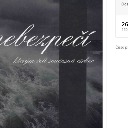
Dos
26
260
Číslo p