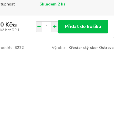
tupnost
Skladem 2 ks
0 Kč
/
ks
Přidat do košíku
 Kč
bez DPH
roduktu:
3222
Výrobce:
Křesťanský sbor Ostrava