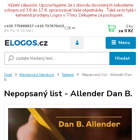
.Vážení zákazníci, Upozorňujeme ,že z důvodu dovolených nebudeme
schopni od 3.8 do 17.8. zpracovávat Vaše objednávky . Také se to tyká i
kamenné prodejny Logos v Třinci. Děkujeme za pochopení .
0
ks
+420 775688827 +420 737670415
CZK
za
0 Kč
(Po-Pá, 9-16 hod.)
Menu
Hledat
Úvod
Křesťanská literatura
Teologie
Nepopsaný list - Allender Dan
B.
Nepopsaný list - Allender Dan B.