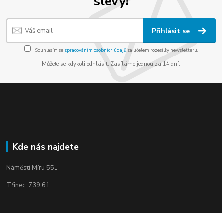
slevy!
Přihlásit se
Souhlasím se
zpracováním osobních údajů
za účelem rozesílky newsletteru.
Můžete se kdykoli odhlásit. Zasíláme jednou za 14 dní.
Kde nás najdete
Náměstí Míru 551
Třinec, 739 61