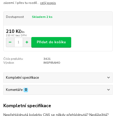
zázemí. I přes tu rozdíl...
celý popis
Dostupnost
Skladem 2 ks
210 Kč
/
ks
210 Kč
bez DPH
Přidat do košíku
Číslo produktu:
3421
Výrobce:
INSPIRAMO
Kompletní specifikace
Komentáře
0
Kompletní specifikace
Nepřehlédnutá kolektiv Cítíš se někdy přehlédnutá? Nedůležitá?