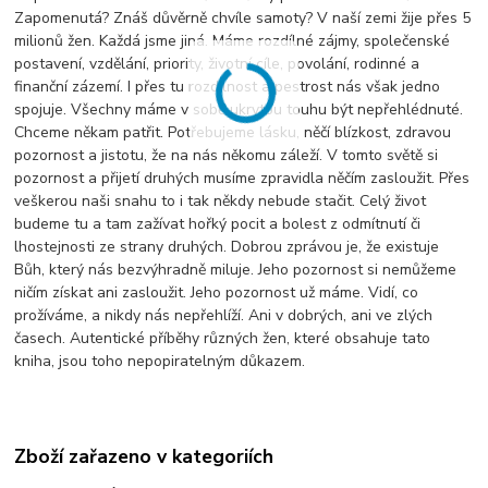
Zapomenutá? Znáš důvěrně chvíle samoty? V naší zemi žije přes 5
milionů žen. Každá jsme jiná. Máme rozdílné zájmy, společenské
postavení, vzdělání, priority, životní cíle, povolání, rodinné a
finanční zázemí. I přes tu rozdílnost a pestrost nás však jedno
spojuje. Všechny máme v sobě ukrytou touhu být nepřehlédnuté.
Chceme někam patřit. Potřebujeme lásku, něčí blízkost, zdravou
pozornost a jistotu, že na nás někomu záleží. V tomto světě si
pozornost a přijetí druhých musíme zpravidla něčím zasloužit. Přes
veškerou naši snahu to i tak někdy nebude stačit. Celý život
budeme tu a tam zažívat hořký pocit a bolest z odmítnutí či
lhostejnosti ze strany druhých. Dobrou zprávou je, že existuje
Bůh, který nás bezvýhradně miluje. Jeho pozornost si nemůžeme
ničím získat ani zasloužit. Jeho pozornost už máme. Vidí, co
prožíváme, a nikdy nás nepřehlíží. Ani v dobrých, ani ve zlých
časech. Autentické příběhy různých žen, které obsahuje tato
kniha, jsou toho nepopiratelným důkazem.
Zboží zařazeno v kategoriích