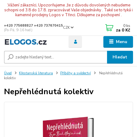
.Vážení zákazníci, Upozorňujeme ,že z důvodu dovolených nebudeme
schopni od 3.8 do 17.8. zpracovávat Vaše objednávky . Také se to tyká i
kamenné prodejny Logos v Třinci. Děkujeme za pochopení .
0
ks
+420 775688827 +420 737670415
CZK
za
0 Kč
(Po-Pá, 9-16 hod.)
Menu
Hledat
Úvod
Křesťanská literatura
Příběhy a svědectví
Nepřehlédnutá
kolektiv
Nepřehlédnutá kolektiv