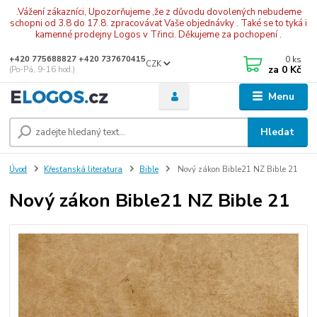
.Vážení zákazníci, Upozorňujeme ,že z důvodu dovolených nebudeme
schopni od 3.8 do 17.8. zpracovávat Vaše objednávky . Také se to tyká i
kamenné prodejny Logos v Třinci. Děkujeme za pochopení .
0
ks
+420 775688827 +420 737670415
CZK
za
0 Kč
(Po-Pá, 9-16 hod.)
Menu
Hledat
Úvod
Křesťanská literatura
Bible
Nový zákon Bible21 NZ Bible 21
Nový zákon Bible21 NZ Bible 21