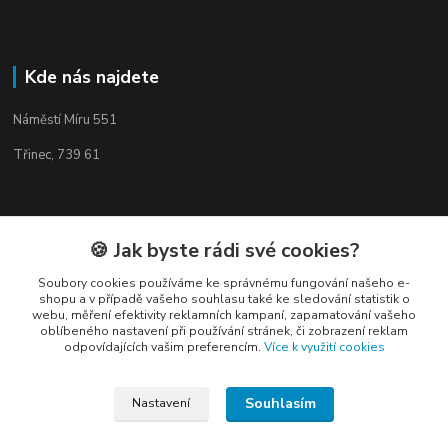
Kde nás najdete
Náměstí Míru 551
Třinec, 739 61
🍪 Jak byste rádi své cookies?
Kontakty
Soubory cookies používáme ke správnému fungování našeho e-
shopu a v případě vašeho souhlasu také ke sledování statistik o
webu, měření efektivity reklamních kampaní, zapamatování vašeho
oblíbeného nastavení při používání stránek, či zobrazení reklam
odpovídajících vašim preferencím.
Více k využití cookies
Elogos
Souhlasím
Nastavení
Petr Nedvídek