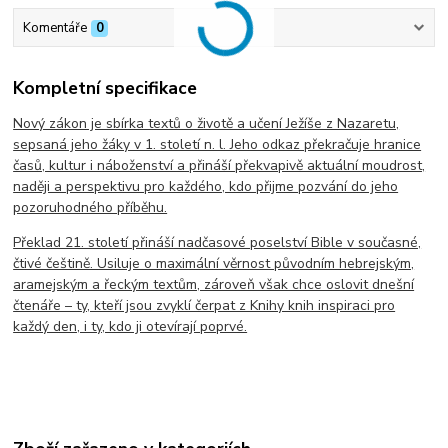
Komentáře
0
Kompletní specifikace
Nový zákon je sbírka textů o životě a učení Ježíše z Nazaretu,
sepsaná jeho žáky v 1. století n. l. Jeho odkaz překračuje hranice
časů, kultur i náboženství a přináší překvapivě aktuální moudrost,
naději a perspektivu pro každého, kdo přijme pozvání do jeho
pozoruhodného příběhu.
Překlad 21. století přináší nadčasové poselství Bible v současné,
čtivé češtině. Usiluje o maximální věrnost původním hebrejským,
aramejským a řeckým textům, zároveň však chce oslovit dnešní
čtenáře – ty, kteří jsou zvyklí čerpat z Knihy knih inspiraci pro
každý den, i ty, kdo ji otevírají poprvé.