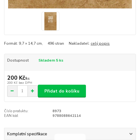
Formát: 9,7 × 14,7 cm, 496 stran Nakladatel:
celý popis
Dostupnost
Skladem 5 ks
200 Kč
/
ks
200 Kč
bez DPH
Přidat do košíku
Číslo produktu:
8973
EAN kód:
9788088642114
Kompletní specifikace