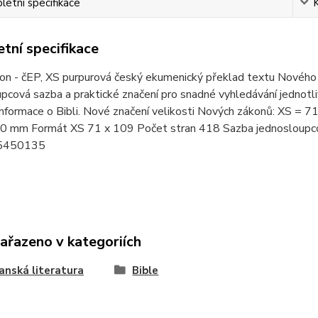
etní specifikace
tní specifikace
on - čEP, XS purpurová český ekumenický překlad textu Nového
pcová sazba a praktické značení pro snadné vyhledávání jednotl
 informace o Bibli. Nové značení velikosti Nových zákonů: XS
0 mm Formát XS 71 x 109 Počet stran 418 Sazba jednosloupco
5450135
zařazeno v kategoriích
anská literatura
Bible