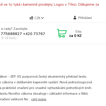
é se to tyká i kamenné prodejny Logos v Třinci. Děkujeme za
Přihlášení
CZK
 si rady? Zavolejte.
0
ks
 775688827 +420 737670415
za
0 Kč
, 9-16 hod.)
ákon - čEP, XS purpurová český ekumenický překlad textu
 zákona v oblíbeném kapesním vydání. Nová jednosloupcová
a praktické značení pro snadné vyhledávání jednotlivých knih.
textu Nového zákona obsahuje i základní informace o Bibli.
ačení velikosti No...
celý popis