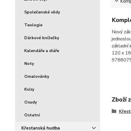
Kompl
Společenské vědy
Komple
Teologie
Nový zák
Dárkové knížečky
jednoslou
základní
Kalendáře a diáře
120 x 18
978807
Noty
Omalovánky
Kvízy
Zboží 
Osudy
Křesť
Ostatní
Křesťanská hudba