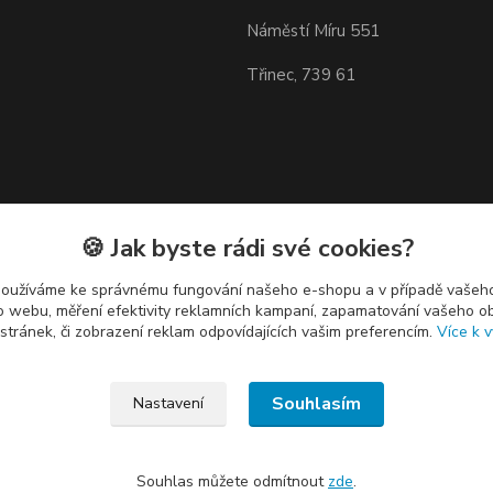
Náměstí Míru 551
Třinec, 739 61
🍪 Jak byste rádi své cookies?
používáme ke správnému fungování našeho e-shopu a v případě vašeho
k o webu, měření efektivity reklamních kampaní, zapamatování vašeho o
 stránek, či zobrazení reklam odpovídajících vašim preferencím.
Více k v
Souhlasím
Nastavení
Souhlas můžete odmítnout
zde
.