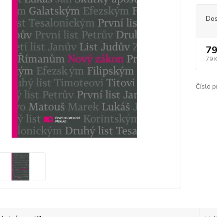
Dos
79
79 
Číslo p