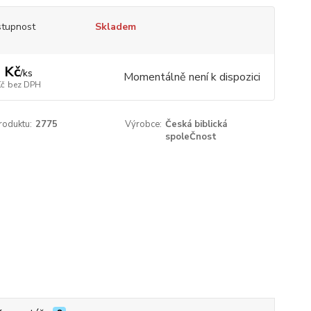
tupnost
Skladem
 Kč
/
ks
Momentálně není k dispozici
Kč
bez DPH
roduktu:
2775
Výrobce:
Česká biblická
spoleČnost