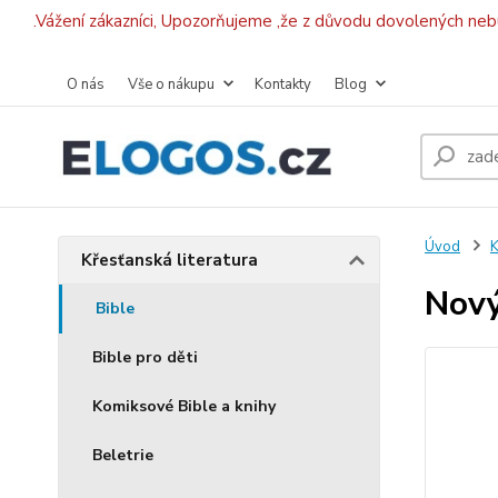
.Vážení zákazníci, Upozorňujeme ,že z důvodu dovolených ne
O nás
Vše o nákupu
Kontakty
Blog
Úvod
K
Křesťanská literatura
Nový
Bible
Bible pro děti
Komiksové Bible a knihy
Beletrie