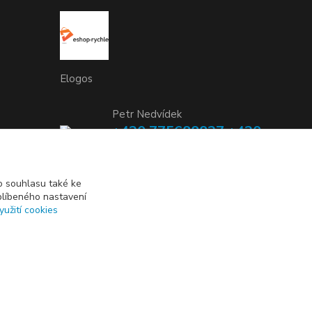
Elogos
Petr Nedvídek
+420 775688827 +420
737670415
(Po-Pá, 9-16 hod.)
 souhlasu také ke
blíbeného nastavení
info@elogos.cz
yužití cookies
Vytvořeno na
Eshop-rychle.cz