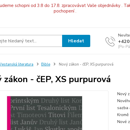
budeme schopni od 3.8 do 17.8. zpracovávat Vaše objednávky . Tak
pochopení .
Nevíte
Hledat
+420
(Po-Pá
řesťanská literatura
Bible
Nový zákon - čEP, XS purpurová
 zákon - čEP, XS purpurová
Nový z
Nového
sazba 
Kromě 
Nové zn