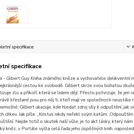
etní specifikace
tní specifikace
 - Glbert Guy Kniha známého kněze a vychovatele delikventní m
nejkrásnější cestou ke svobodě. Gilbert skrze svou bohatou zkušeno
izuje zlo a příkoří, která se lidem dějí. Přesto potvrzuje, že jen 
Právě křesťané jsou pro něj ti, kteří mají ve společnosti neustále
nemožné. Gilbert ukazuje, kde hledat zdroj síly k odpuštění, jak o
h církev. Jak píše: „Kristus nikdy neřekl svým katům: ‚Odpouštím vá
puštění. Nejde totiž o skutek naší vůle, je to akt lásky, který n
ký kněz, v Portále vyšla celá řada jeho úspěšných knih, naposled