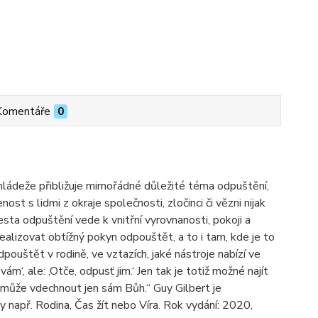
Komentáře
0
ládeže přibližuje mimořádné důležité téma odpuštění,
st s lidmi z okraje společnosti, zločinci či vězni nijak
cesta odpuštění vede k vnitřní vyrovnanosti, pokoji a
 realizovat obtížný pokyn odpouštět, a to i tam, kde je to
dpouštět v rodině, ve vztazích, jaké nástroje nabízí ve
m‘, ale: ‚Otče, odpusť jim.‘ Jen tak je totiž možné najít
ám může vdechnout jen sám Bůh.“ Guy Gilbert je
y např. Rodina, Čas žít nebo Víra. Rok vydání: 2020,