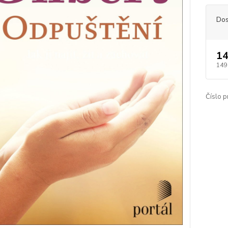
Dos
14
149
Číslo p