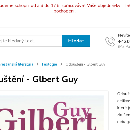
budeme schopni od 3.8 do 17.8. zpracovávat Vaše objednávky . Tak
pochopení .
Nevíte
Hledat
+420
(Po-Pá
řesťanská literatura
Teologie
Odpuštění - Glbert Guy
štění - Glbert Guy
Odpušt
delikv
které 
zkušeno
nebagat