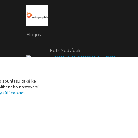
Elogos
Petr Nedvídek
+420 775688827 +420
737670415
(Po-Pá, 9-16 hod.)
 souhlasu také ke
blíbeného nastavení
info@elogos.cz
yužití cookies
Vytvořeno na
Eshop-rychle.cz