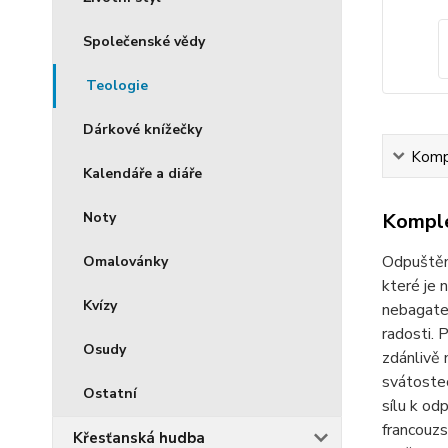
Společenské vědy
Teologie
Dárkové knížečky
Kompl
Kalendáře a diáře
Komple
Noty
Odpuštění
Omalovánky
které je 
Kvízy
nebagatel
radosti. 
Osudy
zdánlivě 
svátostec
Ostatní
sílu k od
francouzs
Křesťanská hudba