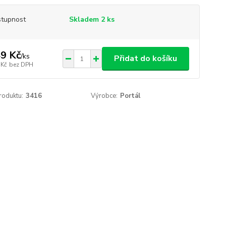
tupnost
Skladem 2 ks
9 Kč
/
ks
Přidat do košíku
 Kč
bez DPH
roduktu:
3416
Výrobce:
Portál