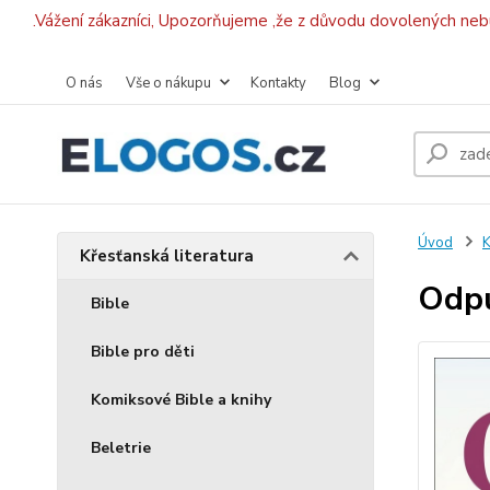
.Vážení zákazníci, Upozorňujeme ,že z důvodu dovolených ne
O nás
Vše o nákupu
Kontakty
Blog
Úvod
K
Křesťanská literatura
Odpu
Bible
Bible pro děti
Komiksové Bible a knihy
Beletrie