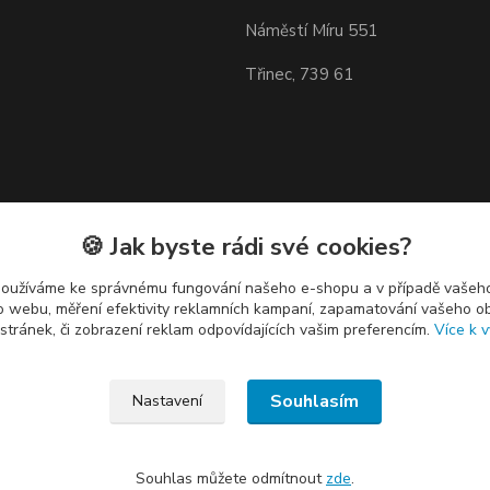
Náměstí Míru 551
Třinec, 739 61
🍪 Jak byste rádi své cookies?
používáme ke správnému fungování našeho e-shopu a v případě vašeho
k o webu, měření efektivity reklamních kampaní, zapamatování vašeho o
 stránek, či zobrazení reklam odpovídajících vašim preferencím.
Více k v
Souhlasím
Nastavení
Souhlas můžete odmítnout
zde
.