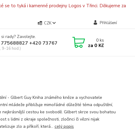
é se to tyká i kamenné prodejny Logos v Třinci. Děkujeme za
Přihlášení
CZK
 si rady? Zavolejte.
0
ks
 775688827 +420 737670415
za
0 Kč
, 9-16 hod.)
ění - Glbert Guy Kniha známého kněze a vychovatele
entní mládeže přibližuje mimořádné důležité téma odpuštění,
je nejkrásnější cestou ke svobodě. Gilbert skrze svou bohatou
st s lidmi z okraje společnosti, zločinci či vězni nijak
elizuje zlo a příkoří, která...
celý popis