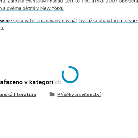
rů. Založila charitativní nadaci Left to Tell a roku 2007 obdrže
 a dvěma dětmi v New Yorku.
rwin
je spisovatel a uznávaný novinář, byl už spoluautorem první s
u.
zařazeno v kategoriích
anská literatura
Příběhy a svědectví