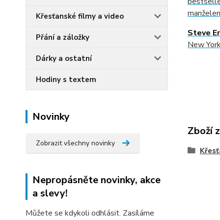
bestselle
manželem
Křesťanské filmy a video
Steve E
Přání a záložky
New York
Dárky a ostatní
Hodiny s textem
Novinky
Zboží 
Zobrazit všechny novinky
Křesť
Nepropásněte novinky, akce
a slevy!
Můžete se kdykoli odhlásit. Zasíláme