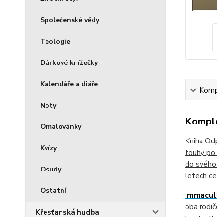
Společenské vědy
Teologie
Dárkové knížečky
Kalendáře a diáře
Kompl
Noty
Komple
Omalovánky
Kniha Odp
Kvízy
touhy po 
do svého 
Osudy
letech ce
Ostatní
Immaculé
oba rodič
Křesťanská hudba