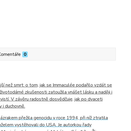
Komentáře
0
ější než smrt: o tom, jak se Immaculée podařilo vzdát se
životodárné zkušenosti zatoužila vnášet lásku a naději i
istí. V závěru radostně dosvědčuje, jak po dvaceti
y i duchovně.
ázrakem přežila genocidu v roce 1994, při níž ztratila
manželem vystěhovali do USA. Je autorkou řady