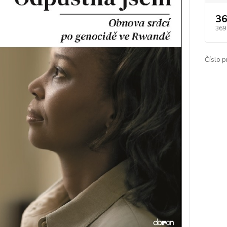
36
369
Číslo p