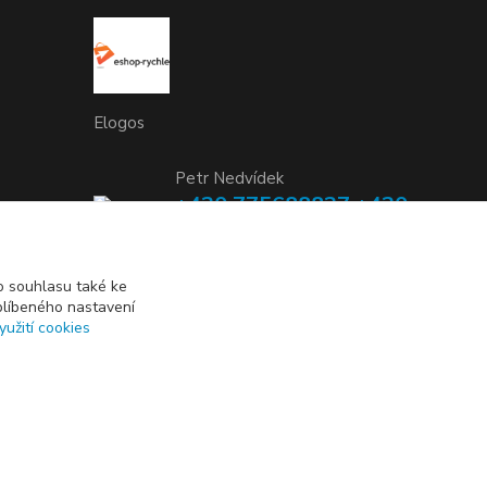
Elogos
Petr Nedvídek
+420 775688827 +420
737670415
(Po-Pá, 9-16 hod.)
 souhlasu také ke
blíbeného nastavení
info@elogos.cz
yužití cookies
Vytvořeno na
Eshop-rychle.cz