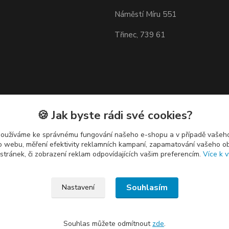
Náměstí Míru 551
Třinec, 739 61
🍪 Jak byste rádi své cookies?
používáme ke správnému fungování našeho e-shopu a v případě vašeho
k o webu, měření efektivity reklamních kampaní, zapamatování vašeho o
 stránek, či zobrazení reklam odpovídajících vašim preferencím.
Více k v
Souhlasím
Nastavení
Souhlas můžete odmítnout
zde
.