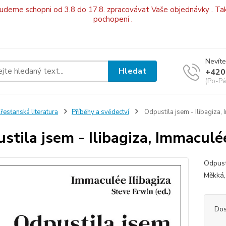
budeme schopni od 3.8 do 17.8. zpracovávat Vaše objednávky . Tak
pochopení .
Nevíte
Hledat
+420
(Po-Pá
řesťanská literatura
Příběhy a svědectví
Odpustila jsem - Ilibagiza,
stila jsem - Ilibagiza, Immaculé
Odpust
Měkká
Dos