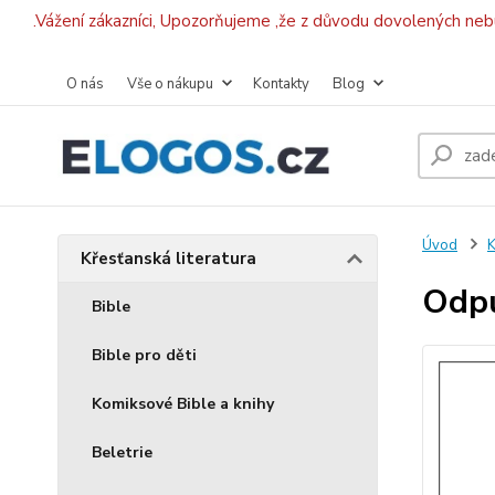
.Vážení zákazníci, Upozorňujeme ,že z důvodu dovolených ne
O nás
Vše o nákupu
Kontakty
Blog
Úvod
K
Křesťanská literatura
Odpu
Bible
Bible pro děti
Komiksové Bible a knihy
Beletrie