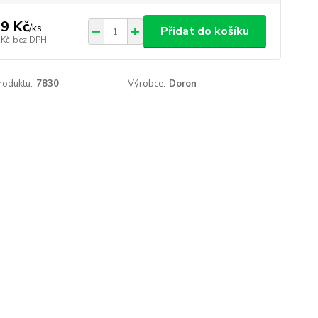
9 Kč
/
ks
Přidat do košíku
 Kč
bez DPH
roduktu:
7830
Výrobce:
Doron