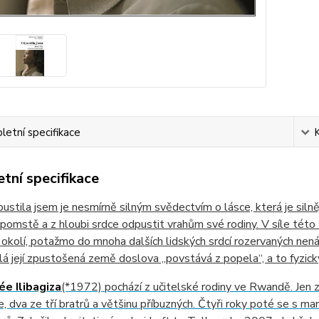
etní specifikace
tní specifikace
ustila jsem je nesmírně silným svědectvím o lásce, která je siln
pomstě a z hloubi srdce odpustit vrahům své rodiny. V síle této 
okolí, potažmo do mnoha dalších lidských srdcí rozervaných nenáv
lá její zpustošená země doslova „povstává z popela“, a to fyzick
e Ilibagiza
(*1972) pochází z učitelské rodiny ve Rwandě. Jen z
e, dva ze tří bratrů a většinu příbuzných. Čtyři roky poté se s 