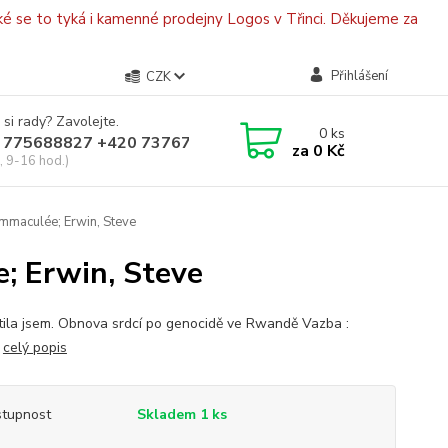
é se to tyká i kamenné prodejny Logos v Třinci. Děkujeme za
Přihlášení
CZK
 si rady? Zavolejte.
0
ks
 775688827 +420 737670415
za
0 Kč
, 9-16 hod.)
 Immaculée; Erwin, Steve
e; Erwin, Steve
ila jsem. Obnova srdcí po genocidě ve Rwandě Vazba :
,
celý popis
tupnost
Skladem 1 ks