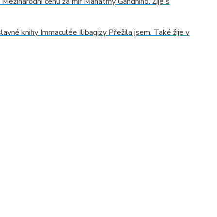
la Mezinárodní cenu za mír Mahátmy Gándhího. Žije s
lavné knihy Immaculée Ilibagizy Přežila jsem. Také žije v