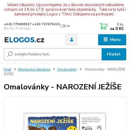
.Vážení zákazníci, Upozorňujeme ,že z důvodu dovolených nebudeme
schopni od 3.8 do 17.8. zpracovávat Vaše objednávky . Také se to tyká i
kamenné prodejny Logos v Třinci. Děkujeme za pochopení .
0
ks
+420 775688827 +420 737670415
CZK
za
0 Kč
(Po-Pá, 9-16 hod.)
Menu
Hledat
Úvod
Křesťanská literatura
Omalovánky
Omalovánky - NAROZENÍ
JEŽÍŠE
Omalovánky - NAROZENÍ JEŽÍŠE