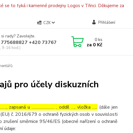
é se to tyká i kamenné prodejny Logos v Třinci. Děkujeme za
Přihlášení
CZK
 si rady? Zavolejte.
0
ks
 775688827 +420 737670415
za
0 Kč
, 9-16 hod.)
mentářů
jů pro účely diskuzních
…., zapsaná u ………………… , oddíl …, vložka …..
(dále jen
(EU) č. 2016/679 o ochraně fyzických osob v souvislosti
o zrušení směrnice 95/46/ES (obecné nařízení o ochraně
ní údaje: