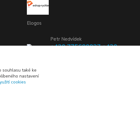
Elogos
Petr Nedvídek
+420 775688827 +420
737670415
(Po-Pá, 9-16 hod.)
 souhlasu také ke
blíbeného nastavení
info@elogos.cz
yužití cookies
Vytvořeno na
Eshop-rychle.cz