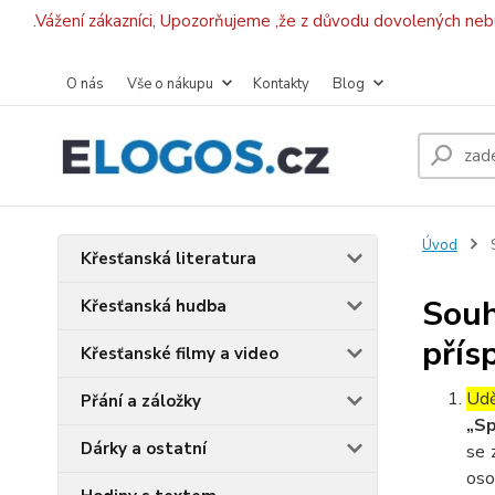
.Vážení zákazníci, Upozorňujeme ,že z důvodu dovolených ne
O nás
Vše o nákupu
Kontakty
Blog
Úvod
S
Křesťanská literatura
Souh
Křesťanská hudba
přís
Křesťanské filmy a video
Udě
Přání a záložky
„Sp
Dárky a ostatní
se 
oso