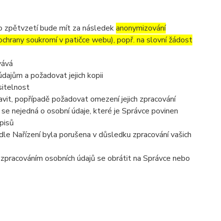
to zpětvzetí bude mít za následek
anonymizování
 ochrany soukromí v patičce webu), popř. na slovní žádost
vává
dajům a požadovat jejich kopii
sitelnost
vit, popřípadě požadovat omezení jejich zpracování
se nejedná o osobní údaje, které je Správce povinen
pisů
dle Nařízení byla porušena v důsledku zpracování vašich
e zpracováním osobních údajů se obrátit na Správce nebo