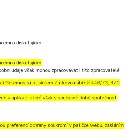
cemi o diskutujícím
cemi o diskutujícím
obní údaje však mohou zpracovávat i tito zpracovatelé:
í Golemos s.r.o., sídlem Zátkovo nábřeží 448/73, 370
eb a aplikací, které však v současné době společnost
vou preferencí ochrany soukromí v patičce webu, zasláním