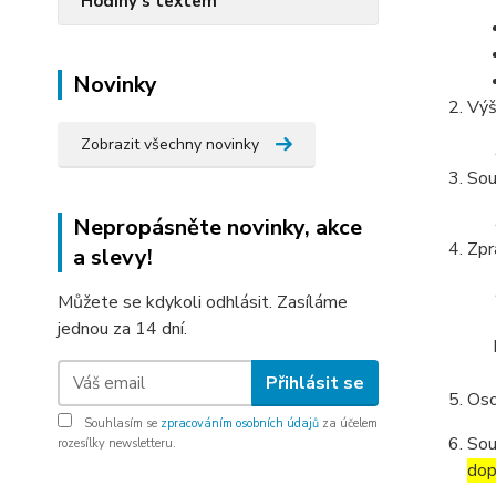
Hodiny s textem
Novinky
Výš
Zobrazit všechny novinky
Sou
Nepropásněte novinky, akce
Zpr
a slevy!
Můžete se kdykoli odhlásit. Zasíláme
jednou za 14 dní.
Přihlásit se
Oso
Souhlasím se
zpracováním osobních údajů
za účelem
Sou
rozesílky newsletteru.
dop