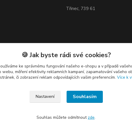
Třinec, 739 61
🍪 Jak byste rádi své cookies?
používáme ke správnému fungování našeho e-shopu a v případě vašeho
k o webu, měření efektivity reklamních kampaní, zapamatování vašeho o
 stránek, či zobrazení reklam odpovídajících vašim preferencím.
Více k v
Souhlasím
Nastavení
Souhlas můžete odmítnout
zde
.