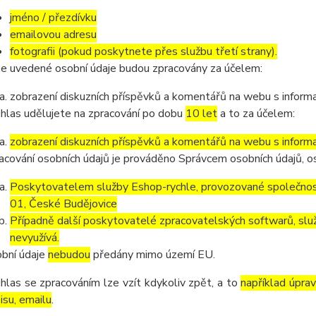
jméno / přezdívku
emailovou adresu
fotografii (pokud poskytnete přes službu třetí strany).
e uvedené osobní údaje budou zpracovány za účelem:
zobrazení diskuzních příspěvků a komentářů na webu s informa
hlas udělujete na zpracování po dobu
10 let
a to za účelem:
zobrazení diskuzních příspěvků a komentářů na webu s informa
acování osobních údajů je prováděno Správcem osobních údajů, os
Poskytovatelem služby Eshop-rychle, provozované společnost
01, České Budějovice
Případně další poskytovatelé zpracovatelských softwarů, služ
nevyužívá.
bní údaje
nebudou
předány mimo území EU.
hlas se zpracováním lze vzít kdykoliv zpět, a to
například úpra
isu, emailu
.