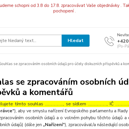
budeme schopni od 3.8 do 17.8. zpracovávat Vaše objednávky . Tak
pochopení .
Nevíte
Hledat
+420
(Po-Pá
ouhlas se zpracováním osobních údajů pro účely diskuzních příspěvků a ko
las se zpracováním osobních úda
pěvků a komentářů
lujete tímto souhlas ……………..., se sídlem ………………, IČ ……………
rávce“
), aby ve smyslu nařízení Evropského parlamentu a Rady 
zpracováním osobních údajů a o volném pohybu těchto údajů a 
bních údajů) (dále jen
„Nařízení“
), zpracovával/a následující osob