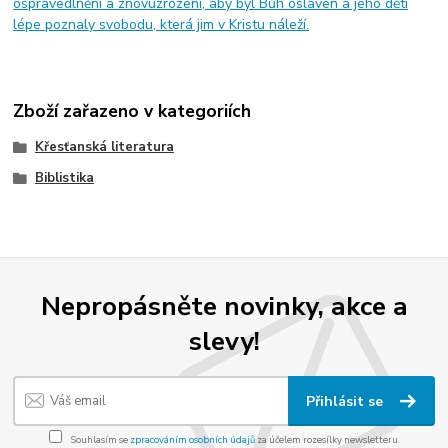
ospravedlnění a znovuzrození, aby byl Bůh oslaven a jeho děti
lépe poznaly svobodu, která jim v Kristu náleží.
Zboží zařazeno v kategoriích
Křesťanská literatura
Biblistika
Nepropásněte novinky, akce a
slevy!
Přihlásit se
Souhlasím se
zpracováním osobních údajů
za účelem rozesílky newsletteru.