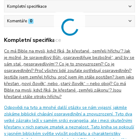
Kompletní specifikace
Komentáře
0
Kompletní specifikace
Co má Bible na mysli, když říká, že křesťané „zemřeli hříchu“? Jak
je možné, že spravedlivý Bůh „ospravedlňuje bezbožné“, aniž by se
sám stal „nespravedlivým“? Co je to znovuzrození? Co je
ospravedlnění? Proč všichni lidé zoufale potřebují ospravedlnění?
Jestliže jsem zemřel hříchu, proč jsem jím stále postižen? Jsem jako
křesťan „nový člověk“, nebo „starý člověk“ – nebo obojí? Co má
Bible na mysli, když říká, že křesťané „zemřeli zákonu“? Jsou
křesťané stále otroky hříchu?
Odpovědi na tyto a mnohé další otázky se nám vyjasní, jakmile
získáme biblické chápání ospravedlnění a znovuzrození. Tyto dva
velké zázraky leží v samém srdci evangelia, ale i mezi skutečnými
křesťany v nich panuje zmatek a neznalost. Tato kniha se pokouší
v jasném biblickém světle vyložit podstatu a charakteristiky