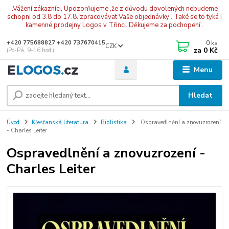
.Vážení zákazníci, Upozorňujeme ,že z důvodu dovolených nebudeme
schopni od 3.8 do 17.8. zpracovávat Vaše objednávky . Také se to tyká i
kamenné prodejny Logos v Třinci. Děkujeme za pochopení .
0
ks
+420 775688827 +420 737670415
CZK
za
0 Kč
(Po-Pá, 9-16 hod.)
Menu
Hledat
Úvod
Křesťanská literatura
Biblistika
Ospravedlnění a znovuzrození
- Charles Leiter
Ospravedlnění a znovuzrození -
Charles Leiter