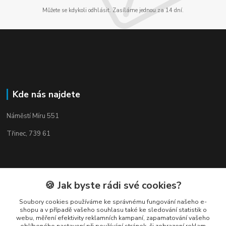
Můžete se kdykoli odhlásit. Zasíláme jednou za 14 dní.
Kde nás najdete
Náměstí Míru 551
Třinec, 739 61
🍪 Jak byste rádi své cookies?
Kontakty
Soubory cookies používáme ke správnému fungování našeho e-
shopu a v případě vašeho souhlasu také ke sledování statistik o
webu, měření efektivity reklamních kampaní, zapamatování vašeho