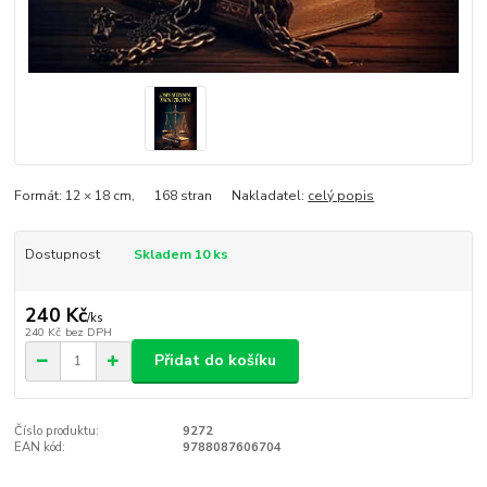
Formát: 12 × 18 cm, 168 stran Nakladatel:
celý popis
Dostupnost
Skladem 10 ks
240 Kč
/
ks
240 Kč
bez DPH
Přidat do košíku
Číslo produktu:
9272
EAN kód:
9788087606704