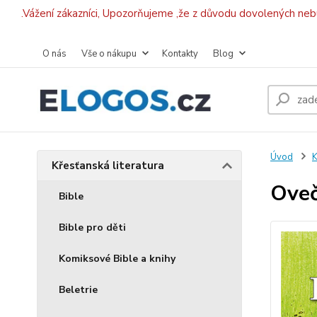
.Vážení zákazníci, Upozorňujeme ,že z důvodu dovolených ne
O nás
Vše o nákupu
Kontakty
Blog
Úvod
K
Křesťanská literatura
Oveč
Bible
Bible pro děti
Komiksové Bible a knihy
Beletrie