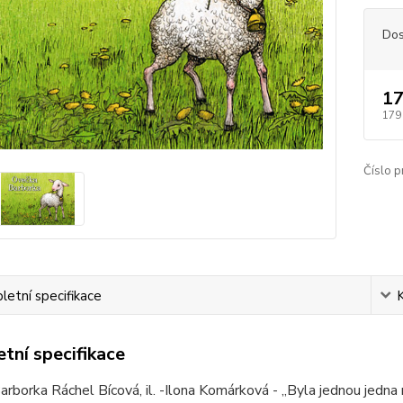
Dos
17
179
Číslo p
etní specifikace
tní specifikace
rborka Ráchel Bícová, il. -Ilona Komárková - „Byla jednou jedna 