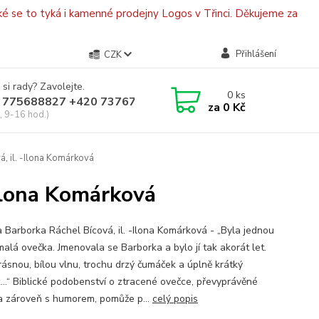
é se to tyká i kamenné prodejny Logos v Třinci. Děkujeme za
Přihlášení
CZK
 si rady? Zavolejte.
0
ks
 775688827 +420 737670415
za
0 Kč
, 9-16 hod.)
, il. -Ilona Komárková
-Ilona Komárková
 Barborka Ráchel Bícová, il. -Ilona Komárková - „Byla jednou
malá ovečka. Jmenovala se Barborka a bylo jí tak akorát let.
rásnou, bílou vlnu, trochu drzý čumáček a úplně krátký
…“ Biblické podobenství o ztracené ovečce, převyprávěné
ě a zároveň s humorem, pomůže p...
celý popis