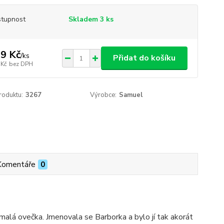
tupnost
Skladem 3 ks
9 Kč
/
ks
Přidat do košíku
 Kč
bez DPH
roduktu:
3267
Výrobce:
Samuel
Komentáře
0
malá ovečka. Jmenovala se Barborka a bylo jí tak akorát