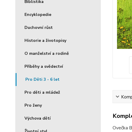
Biblistika
Encyklopedie
Duchovní růst
Historie a životopisy
O manželství a rodině
Příběhy a svědectví
Pro Děti 3 - 6 let
Pro děti a mládež
Kompl
Pro ženy
Komple
Výchova dětí
Ovečka Ba
Životní styl