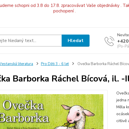
budeme schopni od 3.8 do 17.8. zpracovávat Vaše objednávky . Tak
pochopení .
Nevíte
Hledat
+420
(Po-Pá
řesťanská literatura
Pro Děti 3 - 6 let
Ovečka Barborka Ráchel Bícová
ka Barborka Ráchel Bícová, il. 
Ovečka
jedna 
Měla k
ocásek
citliv