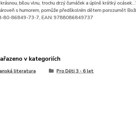
 krásnou, bílou vlnu, trochu drzý čumáček a úplně krátký ocásek
 zároveň s humorem, pomůže předškolním dětem porozumět Boží lá
8-80-86849-73-7, EAN: 9788086849737
zařazeno v kategoriích
anská literatura
Pro Děti 3 - 6 let