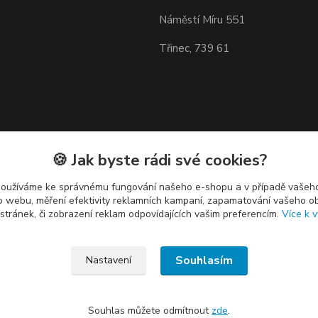
Náměstí Míru 551
Třinec, 739 61
🍪 Jak byste rádi své cookies?
používáme ke správnému fungování našeho e-shopu a v případě vašeho
k o webu, měření efektivity reklamních kampaní, zapamatování vašeho o
 stránek, či zobrazení reklam odpovídajících vašim preferencím.
Více k v
Souhlasím
Nastavení
Souhlas můžete odmítnout
zde
.