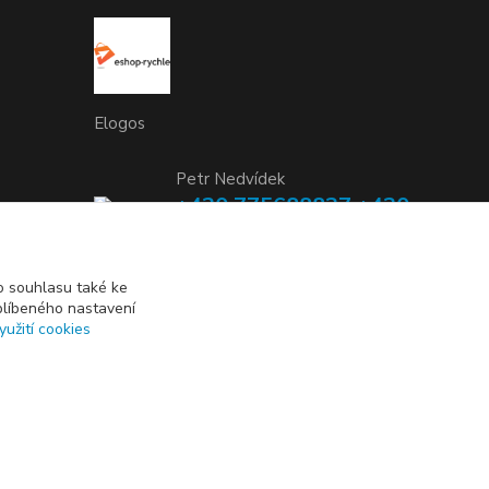
Elogos
Petr Nedvídek
+420 775688827 +420
737670415
(Po-Pá, 9-16 hod.)
 souhlasu také ke
blíbeného nastavení
info@elogos.cz
yužití cookies
Vytvořeno na
Eshop-rychle.cz