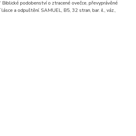
…“ Biblické podobenství o ztracené ovečce, převyprávěné
sce a odpuštění. SAMUEL, B5, 32 stran, bar. il., váz.,