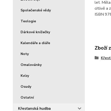
let. Měla
citlivě a
Společenské vědy
ISBN 97
Teologie
Dárkové knížečky
Kalendáře a diáře
Zboží 
Noty
Křesť
Omalovánky
Kvízy
Osudy
Ostatní
Křesťanská hudba