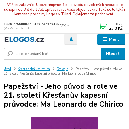
.Vážení zákazníci, Upozorňujeme ,že z důvodu dovolených nebudeme
schopni od 3.8 do 17.8. zpracovávat Vaše objednávky . Také se to tyká i
kamenné prodejny Logos v Třinci. Děkujeme za pochopení .
0
ks
+420 775688827 +420 737670415
CZK
za
0 Kč
(Po-Pá, 9-16 hod.)
Menu
Hledat
Úvod
Křesťanská literatura
Teologie
Papežství - Jeho původ a role ve
21. století Křesťanův kapesní průvodce: Ma Leonardo de Chirico
Papežství - Jeho původ a role ve
21. století Křesťanův kapesní
průvodce: Ma Leonardo de Chirico