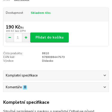
Dostupnost
Skladem 4 ks
190 Kč
/
ks
190 Kč
bez DPH
Přidat do košíku
Číslo produktu:
8610
EAN kód:
9788088447573
Výrobce:
Didasko
Kompletní specifikace
Komentáře
0
Kompletní specifikace
Stručné seznámení s naukou o papežství Odhaluje původ