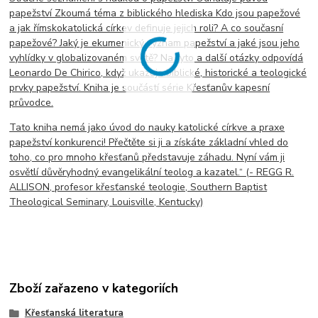
papežství Zkoumá téma z biblického hlediska Kdo jsou papežové
a jak římskokatolická církev definuje jejich roli? A co současní
papežové? Jaký je ekumenický význam papežství a jaké jsou jeho
vyhlídky v globalizovaném světě? Na tyto a další otázky odpovídá
Leonardo De Chirico, když ukazuje biblické, historické a teologické
prvky papežství. Kniha je součástí série Křesťanův kapesní
průvodce.
Tato kniha nemá jako úvod do nauky katolické církve a praxe
papežství konkurenci! Přečtěte si ji a získáte základní vhled do
toho, co pro mnoho křesťanů představuje záhadu. Nyní vám ji
osvětlí důvěryhodný evangelikální teolog a kazatel.“ (- REGG R.
ALLISON, profesor křesťanské teologie, Southern Baptist
Theological Seminary, Louisville, Kentucky)
Zboží zařazeno v kategoriích
Křesťanská literatura