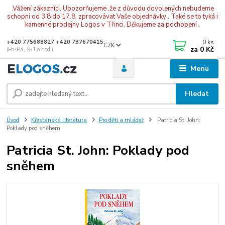
.Vážení zákazníci, Upozorňujeme ,že z důvodu dovolených nebudeme
schopni od 3.8 do 17.8. zpracovávat Vaše objednávky . Také se to tyká i
kamenné prodejny Logos v Třinci. Děkujeme za pochopení .
0
ks
+420 775688827 +420 737670415
CZK
za
0 Kč
(Po-Pá, 9-16 hod.)
Menu
Hledat
Úvod
Křesťanská literatura
Pro děti a mládež
Patricia St. John:
Poklady pod sněhem
Patricia St. John: Poklady pod
sněhem