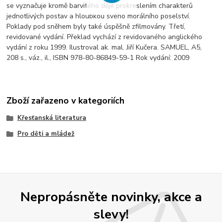
se vyznačuje kromě barvitého děje prokreslením charakterů
jednotlivých postav a hloubkou svého morálního poselství.
Poklady pod sněhem byly také úspěšně zfilmovány. Třetí,
revidované vydání. Překlad vychází z revidovaného anglického
vydání z roku 1999. Ilustroval ak. mal. Jiří Kučera. SAMUEL, A5,
208 s., váz., il., ISBN 978-80-86849-59-1 Rok vydání: 2009
Zboží zařazeno v kategoriích
Křesťanská literatura
Pro děti a mládež
Nepropásněte novinky, akce a
slevy!