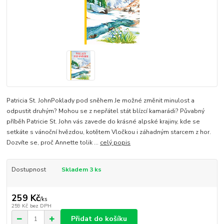
Patricia St. JohnPoklady pod sněhem Je možné změnit minulost a
odpustit druhým? Mohou se z nepřátel stát blízcí kamarádi? Půvabný
příběh Patricie St. John vás zavede do krásné alpské krajiny, kde se
setkáte s vánoční hvězdou, kotětem Vločkou i záhadným starcem z hor.
Dozvíte se, proč Annette tolik ...
celý popis
Dostupnost
Skladem 3 ks
259 Kč
/
ks
259 Kč
bez DPH
Přidat do košíku