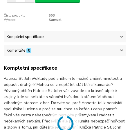
Číslo produktu:
503
Výrobce:
Samuel
Kompletní specifikace
Komentáře
0
Kompletní specifikace
Patricia St. JohnPoklady pod sněhem Je možné změnit minulost a
odpustit druhým? Mohou se z nepřátel stát blízcí kamarádi?
Půvabný příběh Patricie St. John vás zavede do krásné alpské
krajiny, kde se setkáte s vánoční hvězdou, kotětem Vločkou i
záhadným starcem z hor. Dozvíte se, proč Annette tolik nenávidí
spolužáka Luciena a proč se mu chce za každou cenu pomstít.
čeká vás cesta nebezpečným horským průsmykem i radost z
nečekaných setkání. Především ale porozumíte nebezpečí hořkosti
a zloby a tomu, jak důležité je odpuštění. Knížka Patricie St. John