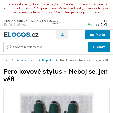
.Vážení zákazníci, Upozorňujeme ,že z důvodu dovolených nebudeme
schopni od 3.8 do 17.8. zpracovávat Vaše objednávky . Také se to tyká i
kamenné prodejny Logos v Třinci. Děkujeme za pochopení .
0
ks
+420 775688827 +420 737670415
CZK
za
0 Kč
(Po-Pá, 9-16 hod.)
Menu
Hledat
Úvod
Dárky a ostatní
Propisky
Pero kovové stylus - Neboj se, jen věř!
Pero kovové stylus - Neboj se, jen
věř!