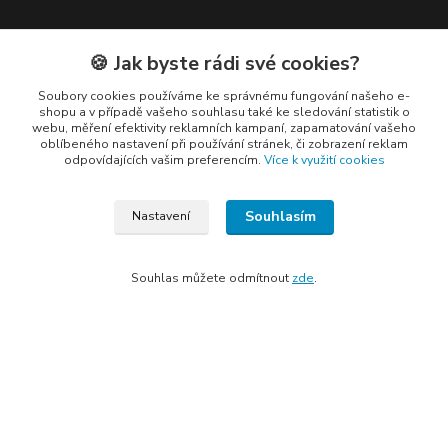
🍪 Jak byste rádi své cookies?
Kontakty
Soubory cookies používáme ke správnému fungování našeho e-
shopu a v případě vašeho souhlasu také ke sledování statistik o
webu, měření efektivity reklamních kampaní, zapamatování vašeho
oblíbeného nastavení při používání stránek, či zobrazení reklam
odpovídajících vašim preferencím.
Více k využití cookies
Elogos
Souhlasím
Nastavení
Petr Nedvídek
+420 775688827 +420 737670415
Souhlas můžete odmítnout
zde
.
(Po-Pá, 9-16 hod.)
info@elogos.cz
Vytvořeno na
Eshop-rychle.cz