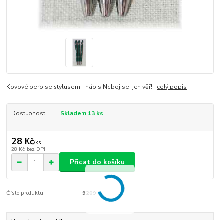
Kovové pero se stylusem - nápis Neboj se, jen věř!
celý popis
Dostupnost
Skladem 13 ks
28 Kč
/
ks
28 Kč
bez DPH
Přidat do košíku
Číslo produktu:
9209