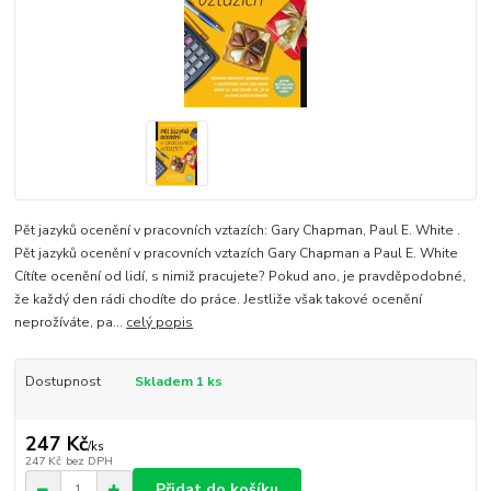
Pět jazyků ocenění v pracovních vztazích: Gary Chapman, Paul E. White .
Pět jazyků ocenění v pracovních vztazích Gary Chapman a Paul E. White
Cítíte ocenění od lidí, s nimiž pracujete? Pokud ano, je pravděpodobné,
že každý den rádi chodíte do práce. Jestliže však takové ocenění
neprožíváte, pa...
celý popis
Dostupnost
Skladem 1 ks
247 Kč
/
ks
247 Kč
bez DPH
Přidat do košíku