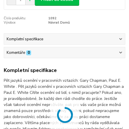
Číslo produktu:
1092
Výrobce:
Návrat Domů
Kompletní specifikace
Komentáře
0
Kompletní specifikace
Pět jazyků ocenění v pracovních vztazích: Gary Chapman, Paul E.
White . Pět jazyků ocenění v pracovních vztazích Gary Chapman a
Paul E. White Cítíte ocenění od lidí, s nimiž pracujete? Pokud ano,
je pravděpodobné, že každý den rádi chodíte do práce. Jestliže
však takové ocenění neprožíváte, pak pro vás vaše práce možná
znamená pouze prostředek obživy. Všichni, pokud nepracujeme
jako dobrovolníci, očekáváme, že za svou práci dostaneme
zaplaceno. Většina placených zaměstnanců by ráda vydělávala
víc peněz. Hlavním faktorem spokojenosti v zaměstnání však není