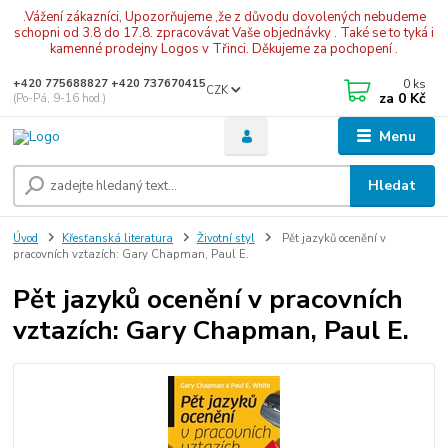
.Vážení zákazníci, Upozorňujeme ,že z důvodu dovolených nebudeme
schopni od 3.8 do 17.8. zpracovávat Vaše objednávky . Také se to tyká i
kamenné prodejny Logos v Třinci. Děkujeme za pochopení .
0
ks
+420 775688827 +420 737670415
CZK
za
0 Kč
(Po-Pá, 9-16 hod.)
Menu
Hledat
Úvod
Křesťanská literatura
Životní styl
Pět jazyků ocenění v
pracovních vztazích: Gary Chapman, Paul E.
Pět jazyků ocenění v pracovních
vztazích: Gary Chapman, Paul E.