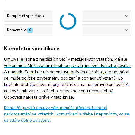
Kompletní specifikace
Komentáře
0
Kompletní specifikace
Omluva je jedna z nejtěžších věcí v mezilidských vztazích. Má ale
velkou moc. Může zachránit situaci, vztah, manželství nebo pověst.
A naopak. Tam, kde někdo omluvu právem očekával, ale nedočkal
se, může dojít ke zbytečnému odcizení a ochladnutí vztahů. Co
když ale druhý omluvu nepřijme? Jak se máme správně omluvit? A
co když omluva pro každého z nás znamená něco jiného?
Odpovědi najdete právě v této knize.
Kniha Pět jazyků omluvy vám pomůže překonat mnohá
nedorozumění ve vztazích i komunikaci a třeba i napravit to, co se
už zdálo úplně ztracené.