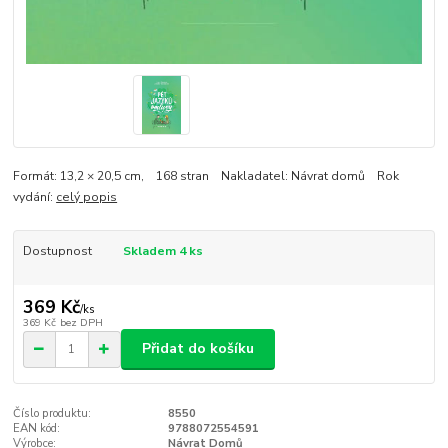
Formát: 13,2 × 20,5 cm, 168 stran Nakladatel: Návrat domů Rok
vydání:
celý popis
Dostupnost
Skladem 4 ks
369 Kč
/
ks
369 Kč
bez DPH
Přidat do košíku
Číslo produktu:
8550
EAN kód:
9788072554591
Výrobce:
Návrat Domů