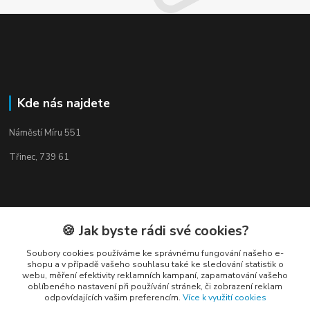
Kde nás najdete
Náměstí Míru 551
Třinec, 739 61
🍪 Jak byste rádi své cookies?
Kontakty
Soubory cookies používáme ke správnému fungování našeho e-
shopu a v případě vašeho souhlasu také ke sledování statistik o
webu, měření efektivity reklamních kampaní, zapamatování vašeho
oblíbeného nastavení při používání stránek, či zobrazení reklam
odpovídajících vašim preferencím.
Více k využití cookies