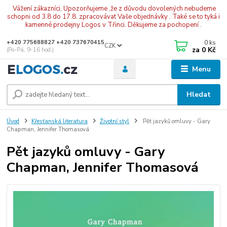
.Vážení zákazníci, Upozorňujeme ,že z důvodu dovolených nebudeme
schopni od 3.8 do 17.8. zpracovávat Vaše objednávky . Také se to tyká i
kamenné prodejny Logos v Třinci. Děkujeme za pochopení .
0
ks
+420 775688827 +420 737670415
CZK
za
0 Kč
(Po-Pá, 9-16 hod.)
Menu
Hledat
Úvod
Křesťanská literatura
Životní styl
Pět jazyků omluvy - Gary
Chapman, Jennifer Thomasová
Pět jazyků omluvy - Gary
Chapman, Jennifer Thomasová