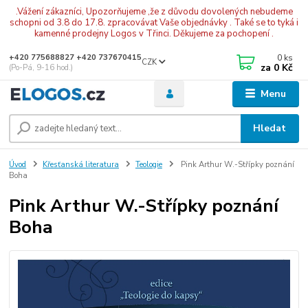
.Vážení zákazníci, Upozorňujeme ,že z důvodu dovolených nebudeme
schopni od 3.8 do 17.8. zpracovávat Vaše objednávky . Také se to tyká i
kamenné prodejny Logos v Třinci. Děkujeme za pochopení .
0
ks
+420 775688827 +420 737670415
CZK
za
0 Kč
(Po-Pá, 9-16 hod.)
Menu
Hledat
Úvod
Křesťanská literatura
Teologie
Pink Arthur W.-Střípky poznání
Boha
Pink Arthur W.-Střípky poznání
Boha