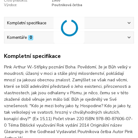
Číslo produktu:
1900
Výrobce:
Poutniková četba
Kompletní specifikace
Komentáře
0
Kompletní specifikace
Pink Arthur W.-Střípky poznání Boha. Povědomí, že je Bůh velký v
moudrosti, úžasný v moci a stále plný milosrdenství, pokládají
mnozí za jakousi obecnou znalost. Zamýšlet se však nad věcmi,
které se blíží adekvátní představě o Jeho existenci, přirozenosti a
vlastnostech, jak jsou odhaleny v Písmu, je něco, čemu se v této
zkažené době věnuje jen málo lidí. Bůh je ojedinělý ve Své
vznešenosti. "Kdo je mezi bohy jako ty, Hospodine? Kdo je jako ty,
tak velkolepý ve svatosti, hrozný v chvályhodných skutcích,
konající divy?" (Ex 15,11) Počet stran 220 ISBN 978-80-87606-07-
0 Téma Biblické vyučování Rok vydání 2014 Originální název
Gleanings in the Godhead Vydavatel Poutníkova četba Autor Pink