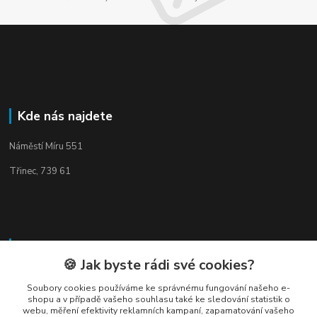
Kde nás najdete
Náměstí Míru 551
Třinec, 739 61
Kontakty
🍪 Jak byste rádi své cookies?
Soubory cookies používáme ke správnému fungování našeho e-
shopu a v případě vašeho souhlasu také ke sledování statistik o
webu, měření efektivity reklamních kampaní, zapamatování vašeho