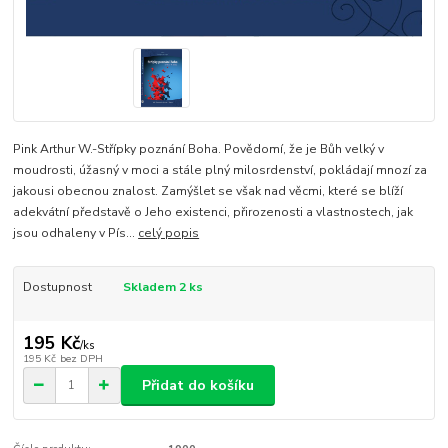
Pink Arthur W.-Střípky poznání Boha. Povědomí, že je Bůh velký v
moudrosti, úžasný v moci a stále plný milosrdenství, pokládají mnozí za
jakousi obecnou znalost. Zamýšlet se však nad věcmi, které se blíží
adekvátní představě o Jeho existenci, přirozenosti a vlastnostech, jak
jsou odhaleny v Pís...
celý popis
Dostupnost
Skladem 2 ks
195 Kč
/
ks
195 Kč
bez DPH
Přidat do košíku